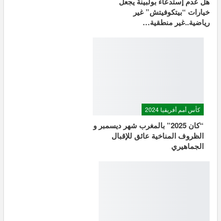
هل عدم إستدعاء بولبينة يجعل
خيارات “بيتكوفيتش” غير
رياضية..غير منطقية…
كأس أمم أفريقيا 2024
“كان 2025” بالمغرب شهر ديسمبر و
الظروف المناخية عائق للإقبال
الجماهيري