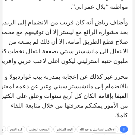
مواطنه “بلال عمراني”.
وأضاف رياض أنه كان قريب من الانضمام إلى الريدز
بعد مشواره الرائع مع ليستر إلا أن توقيعهم مع محمد
صلاح قطع الطريق أمامه، إلا أن ذلك لم يمنعه من
الانتقال الى مانشستر سيتي بصفقة انتقال تخطت 65
مليون جنيه استرليني ليكون اغلى لاعب عربي وافريق
محرز عبر كذلك عن إعجابه بمدربه بيب غوارديولا و
بالانضمام إلى مانشيستر سيتي وعبر عن دعمه لمقتر
الفيفا بإقامة الكان كل أربع سنوات وعلق على الكثير
من الأمور يمكنكم معرفتها من خلال متابعة اللقاء
كاملا.
الاعلامي اسماعيل بو عبد الله
البث المباشر
المنتخب الوطني
كرة القدم
مح