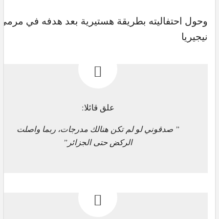
وحول احتفاليته بطريقة هستيرية بعد هدفه في مرمى
نيجيريا
علق قائلا:
” صدقوني لو لم تكن هنالك مدرجات، ربما واصلت
الركض حتى الجزائر”