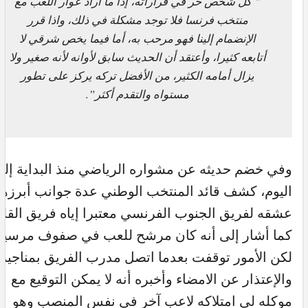
” كل شخص حر في قراراته، إذا ما أراد عوار اللعب مع
منتخب فرنسا فلا توجد مشكلة في ذلك، واذا قرر
الإنضمام إلينا فهو مرحب به، أما فيما يخص شرقي لا
أتابعه كثيرا، وأعتقد أن الحديث سابق لأوانه لأنه صغير ولا
يزال أمامه الكثير، من الأفضل تركه يركز على تطور
مستواه والتقدم أكثر”.
وفي خضم حديثه عن مشواره الرياضي منذ البداية إل
اليوم، كشف قائد المنتخب الوطني عدة جوانب أبرزها
عشقه لفريق الجنوب الفرنسي معتبرا إياه فريق القل
كما أشار إلى أنه كان مرشح للعب في صفوف مرسيلي
لكن الأمور توقفت بعدما اتصل مدرب الفريق بمناجير
والإعتذار عن الامضاء وأخبره أنه لا يمكن التوقيع مع
موكله لي امتلاكه لاعب آخر في نفس المنصب وهو