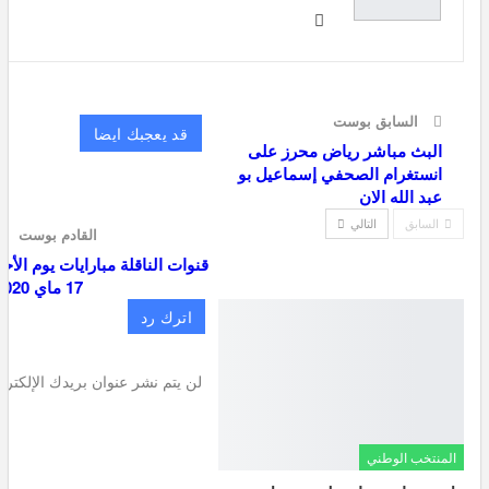
السابق بوست
قد يعجبك ايضا
البث مباشر رياض محرز على
انستغرام الصحفي إسماعيل بو
عبد الله الان
السابق
التالي
القادم بوست
قنوات الناقلة مبارايات يوم الأحد
17 ماي 2020
اترك رد
لن يتم نشر عنوان بريدك الإلكترو
المنتخب الوطني