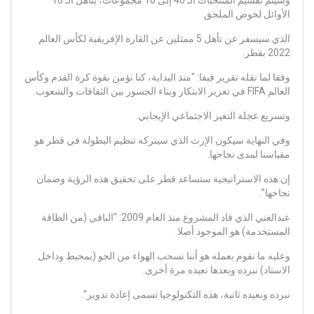
وسيتم تقسيم المنتخبات الـ 40 إلى 10 مجموعات، يتأهل الـ 10
الأوائل لخوض الملحق.
الذي سيسفر عن تأهل 5 ممثلين عن القارة الإفريقية لكأس العالم
2022 بقطر.
وفقا لما نقله تقرير فيفا: “منذ البداية، كنا نؤمن بقوة كرة القدم وكأس
العالم FIFA في تعزيز الابتكار وبناء الجسور بين الثقافات والشعوب.
وتسريع عجلة التغير الاجتماعي الإيجابي.
وفي النهاية سيكون الإرث الذي سيتركه تنظيم البطولة في قطر هو
مقياسنا لمدى نجاحها.
إن هذه الاستراتيجية ستساعد قطر على تحقيق هذه الرؤية وضمان
نجاحها”.
عبدالغني الذي قاد المشروع منذ العام 2009: “الباقي (من الطاقة
المستخدمة) هو الموجود أصلا.
وعليه ما نقوم بعمله هو أننا نسحب الهواء من الجو (بمحيط وداخل
الاستاد) نبرده وبعدها نعيده مرة أخرى.
نبرده ونعيده ثانية، هذه التكنولوجيا تسمى إعادة تدوير”.