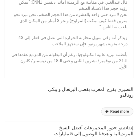
قال عبدالغني في مقابلة مع الزميلة اماندا ديفيس لـCNN: “يمكن
رؤية حجم هذا الاستاد الضخم.
نحن لا نبرد حتى واحد بالعشرة من هذا الحجم الضخم، نحن نبرد نحو
مترين فقط كيف تمكث (المراوح) ونحو 3 أمتار من المكان الذي
يلعب به الناس..”
ويذكر أنه وفي سبيل محاربة الحرارة التي تصل في قطر إلى 43
درجة مئوية بشهر يونيو، فإن ستجهز الملاعب.
بأنظمة تبريد عالية التكنولوجيا، رغم أن البطولة من المزمع عقدها في
الـ21 من نوفمبر/ نشرين الثاني وحتى الـ18 من ديسمبر/ كانون
الأول.
النصيري يفرح المغرب يقصي البرتغال و يبكي
رونالدو
Read more
إنفانتينو :«دور المجموعات أفضل النسخ
المونديالية و هدفنا الوصول إلى 5 مليارات