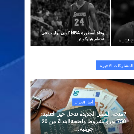
وفاة أسطورة NBA كوبي براينت في
ـــر
تحطم هيليكوبتر
المشاركات الاخيرة
أخبار الجزائر
?منحة السفر الجديدة تدخل حيز التنفيذ:
750 يورو بشروط واضحة!ابتداءً من 20
جويلية…