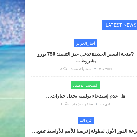
LATEST NEWS
أخبار الجزائر
?منحة السفر الجديدة تدخل حيز التنفيذ: 750 يورو
بشروط…
ADMIN
سنة واحدة منذ
0
المنتخب الوطني
هل عدم إستدعاء بولبينة يجعل خيارات…
تقي ب
سنة واحدة منذ
0
كرة اليد
عة الدور الأول لبطولة إفريقيا للأمم للأواسط تضع…