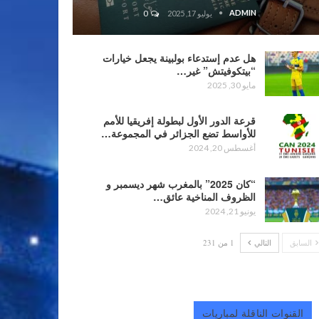
ADMIN
يوليو 17, 2025
0
هل عدم إستدعاء بولبينة يجعل خيارات
“بيتكوفيتش” غير…
مايو 30, 2025
قرعة الدور الأول لبطولة إفريقيا للأمم
للأواسط تضع الجزائر في المجموعة…
أغسطس 20, 2024
“كان 2025” بالمغرب شهر ديسمبر و
الظروف المناخية عائق…
يونيو 21, 2024
السابق
التالي
1 من 231
القنوات الناقلة لمباريات