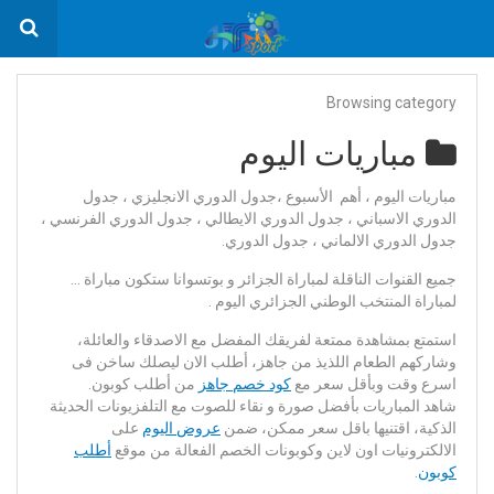
Browsing category
مباريات اليوم
مباريات اليوم ، أهم الأسبوع ،جدول الدوري الانجليزي ، جدول
الدوري الاسباني ، جدول الدوري الايطالي ، جدول الدوري الفرنسي ،
جدول الدوري الالماني ، جدول الدوري.
جميع القنوات الناقلة لمباراة الجزائر و بوتسوانا ستكون مباراة …
لمباراة المنتخب الوطني الجزائري اليوم .
استمتع بمشاهدة ممتعة لفريقك المفضل مع الاصدقاء والعائلة،
وشاركهم الطعام اللذيذ من جاهز، أطلب الان ليصلك ساخن فى
اسرع وقت وبأقل سعر مع
كود خصم جاهز
من أطلب كوبون.
شاهد المباريات بأفضل صورة و نقاء للصوت مع التلفزيونات الحديثة
الذكية، اقتنيها باقل سعر ممكن، ضمن
عروض اليوم
على
الالكترونيات اون لاين وكوبونات الخصم الفعالة من موقع
أطلب
كوبون
.