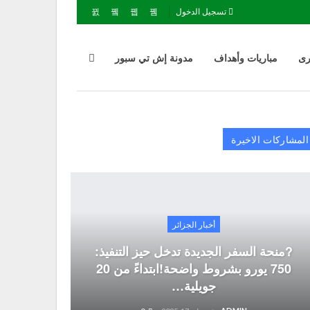
تسجيل الدخول
رى
مباريات وأهداف
مدونة إش تي سبور
المشاركات الاخيرة
أخبار الجزائر
?منحة السفر الجديدة تدخل حيز التنفيذ:
750 يورو بشروط واضحة!ابتداءً من 20
جويلية…