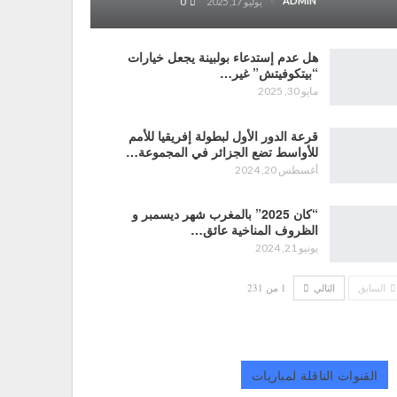
ADMIN
يوليو 17, 2025
0
هل عدم إستدعاء بولبينة يجعل خيارات
“بيتكوفيتش” غير…
مايو 30, 2025
قرعة الدور الأول لبطولة إفريقيا للأمم
للأواسط تضع الجزائر في المجموعة…
أغسطس 20, 2024
“كان 2025” بالمغرب شهر ديسمبر و
الظروف المناخية عائق…
يونيو 21, 2024
السابق
التالي
1 من 231
القنوات الناقلة لمباريات