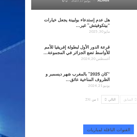
ADMIN
يوليو 17, 2025
0
هل عدم إستدعاء بولبينة يجعل خيارات
“بيتكوفيتش” غير…
مايو 30, 2025
قرعة الدور الأول لبطولة إفريقيا للأمم
للأواسط تضع الجزائر في المجموعة…
أغسطس 20, 2024
“كان 2025” بالمغرب شهر ديسمبر و
الظروف المناخية عائق…
يونيو 21, 2024
السابق
التالي
1 من 231
القنوات الناقلة لمباريات