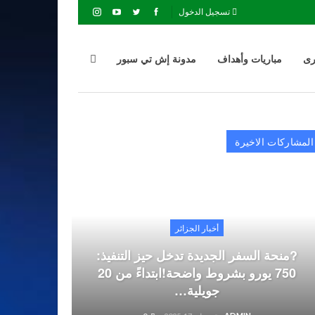
تسجيل الدخول
رى
مباريات وأهداف
مدونة إش تي سبور
المشاركات الاخيرة
أخبار الجزائر
?منحة السفر الجديدة تدخل حيز التنفيذ:
750 يورو بشروط واضحة!ابتداءً من 20
جويلية…