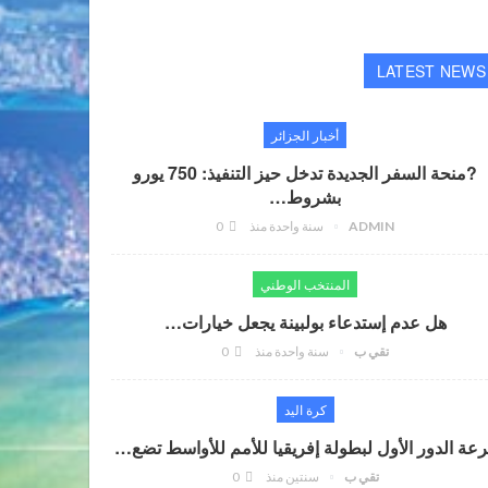
LATEST NEWS
أخبار الجزائر
?منحة السفر الجديدة تدخل حيز التنفيذ: 750 يورو
بشروط…
ADMIN
سنة واحدة منذ
0
المنتخب الوطني
هل عدم إستدعاء بولبينة يجعل خيارات…
تقي ب
سنة واحدة منذ
0
كرة اليد
عة الدور الأول لبطولة إفريقيا للأمم للأواسط تضع…
تقي ب
سنتين منذ
0