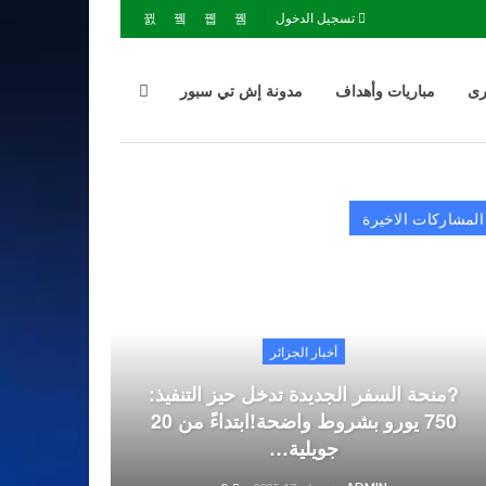
تسجيل الدخول
رى
مباريات وأهداف
مدونة إش تي سبور
المشاركات الاخيرة
أخبار الجزائر
?منحة السفر الجديدة تدخل حيز التنفيذ:
750 يورو بشروط واضحة!ابتداءً من 20
جويلية…