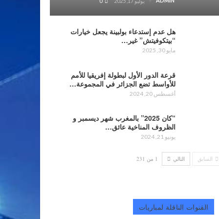
ADMIN
يوليو 17, 2025
0
هل عدم إستدعاء بولبينة يجعل خيارات
“بيتكوفيتش” غير…
مايو 30, 2025
قرعة الدور الأول لبطولة إفريقيا للأمم
للأواسط تضع الجزائر في المجموعة…
أغسطس 20, 2024
“كان 2025” بالمغرب شهر ديسمبر و
الظروف المناخية عائق…
يونيو 21, 2024
السابق
التالي
1 من 231
القنوات الناقلة لمباريات