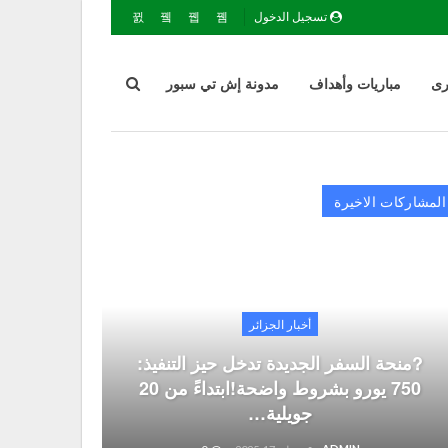
تسجيل الدخول
رى
مباريات وأهداف
مدونة إش تي سبور
المشاركات الاخيرة
أخبار الجزائر
?منحة السفر الجديدة تدخل حيز التنفيذ:
750 يورو بشروط واضحة!ابتداءً من 20
جويلية…