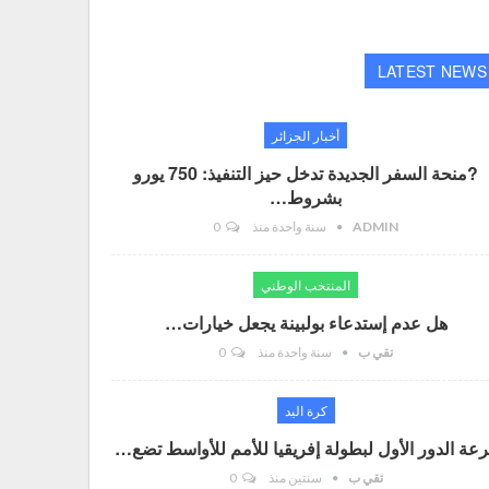
LATEST NEWS
أخبار الجزائر
?منحة السفر الجديدة تدخل حيز التنفيذ: 750 يورو
بشروط…
ADMIN
سنة واحدة منذ
0
المنتخب الوطني
هل عدم إستدعاء بولبينة يجعل خيارات…
تقي ب
سنة واحدة منذ
0
كرة اليد
عة الدور الأول لبطولة إفريقيا للأمم للأواسط تضع…
تقي ب
سنتين منذ
0