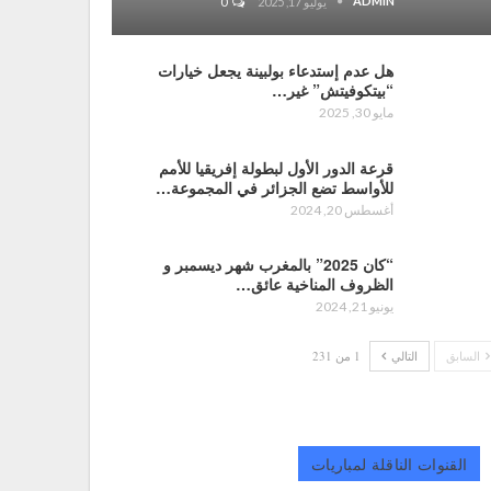
ADMIN
يوليو 17, 2025
0
هل عدم إستدعاء بولبينة يجعل خيارات
“بيتكوفيتش” غير…
مايو 30, 2025
قرعة الدور الأول لبطولة إفريقيا للأمم
للأواسط تضع الجزائر في المجموعة…
أغسطس 20, 2024
“كان 2025” بالمغرب شهر ديسمبر و
الظروف المناخية عائق…
يونيو 21, 2024
السابق
التالي
1 من 231
القنوات الناقلة لمباريات