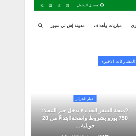
تسجيل الدخول
رى
مباريات وأهداف
مدونة إش تي سبور
المشاركات الاخيرة
أخبار الجزائر
?منحة السفر الجديدة تدخل حيز التنفيذ:
750 يورو بشروط واضحة!ابتداءً من 20
جويلية…