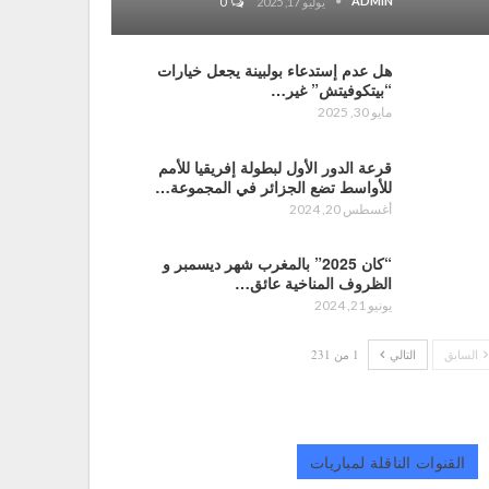
ADMIN
يوليو 17, 2025
0
هل عدم إستدعاء بولبينة يجعل خيارات
“بيتكوفيتش” غير…
مايو 30, 2025
قرعة الدور الأول لبطولة إفريقيا للأمم
للأواسط تضع الجزائر في المجموعة…
أغسطس 20, 2024
“كان 2025” بالمغرب شهر ديسمبر و
الظروف المناخية عائق…
يونيو 21, 2024
السابق
التالي
1 من 231
القنوات الناقلة لمباريات