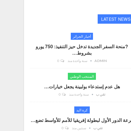
LATEST NEWS
أخبار الجزائر
?منحة السفر الجديدة تدخل حيز التنفيذ: 750 يورو
بشروط…
ADMIN
سنة واحدة منذ
0
المنتخب الوطني
هل عدم إستدعاء بولبينة يجعل خيارات…
تقي ب
سنة واحدة منذ
0
كرة اليد
عة الدور الأول لبطولة إفريقيا للأمم للأواسط تضع…
تقي ب
سنتين منذ
0