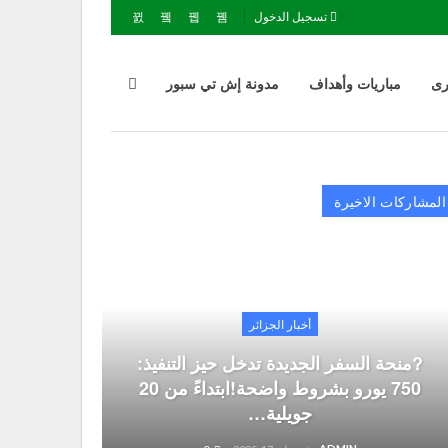
تسجيل الدخول
رى
مباريات وأهداف
مدونة إش تي سبور
المشاركات الاخيرة
أخبار الجزائر
?منحة السفر الجديدة تدخل حيز التنفيذ:
750 يورو بشروط واضحة!ابتداءً من 20
جويلية…