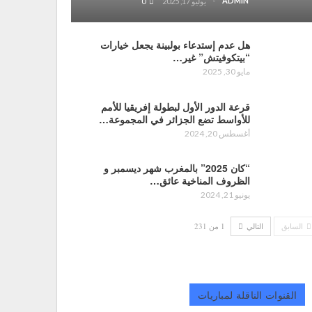
ADMIN
يوليو 17, 2025
0
هل عدم إستدعاء بولبينة يجعل خيارات
“بيتكوفيتش” غير…
مايو 30, 2025
قرعة الدور الأول لبطولة إفريقيا للأمم
للأواسط تضع الجزائر في المجموعة…
أغسطس 20, 2024
“كان 2025” بالمغرب شهر ديسمبر و
الظروف المناخية عائق…
يونيو 21, 2024
السابق
التالي
1 من 231
القنوات الناقلة لمباريات