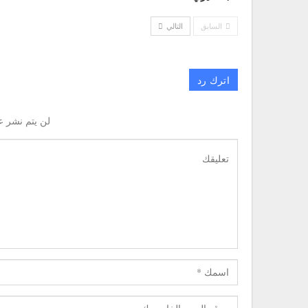
السابق
التالي
اترك رد
لن يتم نشر ع