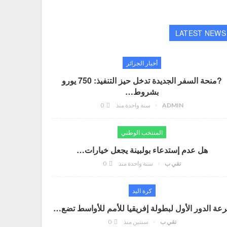
LATEST NEWS
أخبار الجزائر
?منحة السفر الجديدة تدخل حيز التنفيذ: 750 يورو
بشروط…
ADMIN
سنة واحدة منذ
0
المنتخب الوطني
هل عدم إستدعاء بولبينة يجعل خيارات…
تقي ب
سنة واحدة منذ
0
كرة اليد
عة الدور الأول لبطولة إفريقيا للأمم للأواسط تضع…
تقي ب
سنتين منذ
0