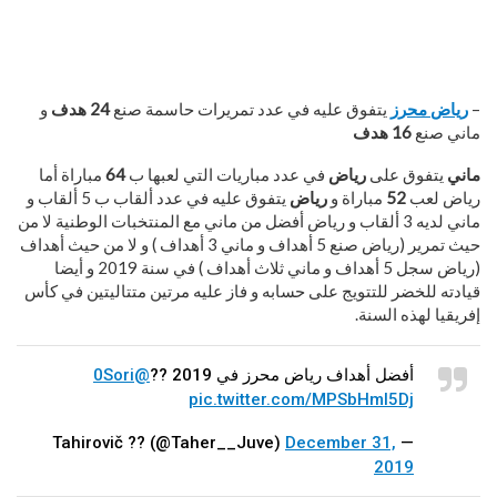
–
رياض محرز
يتفوق عليه في عدد تمريرات حاسمة صنع
24 هدف
و
ماني صنع
16 هدف
ماني
يتفوق على
رياض
في عدد مباريات التي لعبها ب
64
مباراة أما
رياض لعب
52
مباراة و
رياض
يتفوق عليه في عدد ألقاب ب 5 ألقاب و
ماني لديه 3 ألقاب و رياض أفضل من ماني مع المنتخبات الوطنية لا من
حيث تمرير (رياض صنع 5 أهداف و ماني 3 أهداف ) و لا من حيث أهداف
(رياض سجل 5 أهداف و ماني ثلاث أهداف ) في سنة 2019 و أيضا
قيادته للخضر للتتويج على حسابه و فاز عليه مرتين متتاليتين في كأس
إفريقيا لهذه السنة.
أفضل أهداف رياض محرز في 2019 ??
@0Sori
pic.twitter.com/MPSbHml5Dj
December 31,
— Tahirovič ?? (@Taher__Juve)
2019