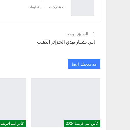
المشاركات
0 تعليقات
السابق بوست
إبـن بشــار يهدي الجـزائر الذهـب
قد يعجبك ايضا
كأس أمم أفريقيا 2024
كأس أمم أفريقيا 2024