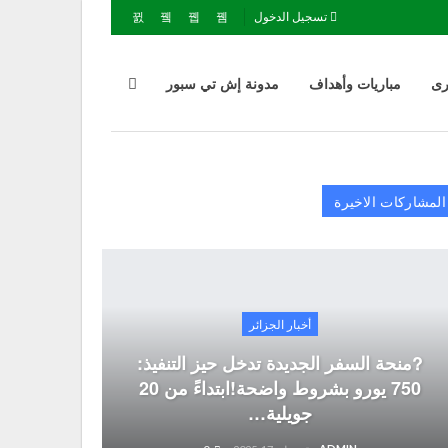
تسجيل الدخول
رى
مباريات وأهداف
مدونة إش تي سبور
المشاركات الاخيرة
أخبار الجزائر
?منحة السفر الجديدة تدخل حيز التنفيذ:
750 يورو بشروط واضحة!ابتداءً من 20
جويلية…