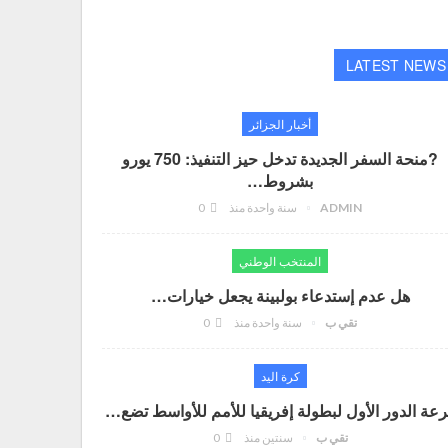
LATEST NEWS
أخبار الجزائر
?منحة السفر الجديدة تدخل حيز التنفيذ: 750 يورو
بشروط…
ADMIN
سنة واحدة منذ
0
المنتخب الوطني
هل عدم إستدعاء بولبينة يجعل خيارات…
تقي ب
سنة واحدة منذ
0
كرة اليد
عة الدور الأول لبطولة إفريقيا للأمم للأواسط تضع…
تقي ب
سنتين منذ
0