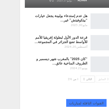
ADMIN
يوليو 17, 2025
0
هل عدم إستدعاء بولبينة يجعل خيارات
“بيتكوفيتش” غير…
مايو 30, 2025
قرعة الدور الأول لبطولة إفريقيا للأمم
للأواسط تضع الجزائر في المجموعة…
أغسطس 20, 2024
“كان 2025” بالمغرب شهر ديسمبر و
الظروف المناخية عائق…
يونيو 21, 2024
السابق
التالي
1 من 231
القنوات الناقلة لمباريات