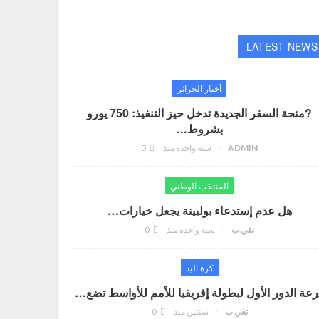
LATEST NEWS
أخبار الجزائر
?منحة السفر الجديدة تدخل حيز التنفيذ: 750 يورو
بشروط…
ADMIN
سنة واحدة منذ
0
المنتخب الوطني
هل عدم إستدعاء بولبينة يجعل خيارات…
تقي ب
سنة واحدة منذ
0
كرة اليد
عة الدور الأول لبطولة إفريقيا للأمم للأواسط تضع…
تقي ب
سنتين منذ
0