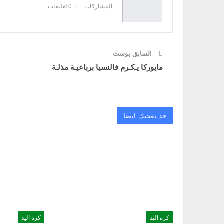
المشاركات
0 تعليقات
السابق بوست
مايوركا يـكـرم فالنسيا برباعيـة مذلـة
قد يعجبك ايضا
كرة اليد
كرة اليد