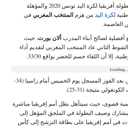
ضمن الجولة الأخيرة من دور المجموعات لبطولة أفريقيا لكرة اليد تونس 2020 والمؤهلة
لكرة اليد
المنتخب المغربي
وطنية
من هزم
في
 العاصمة.
ألان بورت
فضلية لصالح أبناء المدرب
، حيث
لنتيجة لصالحهم 15/16، إلا أن الشوط الثاني عاد المنتخب المغربي لتقديم أداء
، إلا أن اللقاء حسم للخضر بواقع 33/30.
Loading..
بعد الفوز المسجل يوم الخميس أمام زامبيا (34-
مية قصوى، حيث سيتأهل بطل أمم إفريقيا مباشرة
ولمبياد طوكيو 2020، بينما سيشارك وصيف البطولة في الملحق المؤهل إلى
ات في أمم إفريقيا على بطاقة الترشح إلى كأس