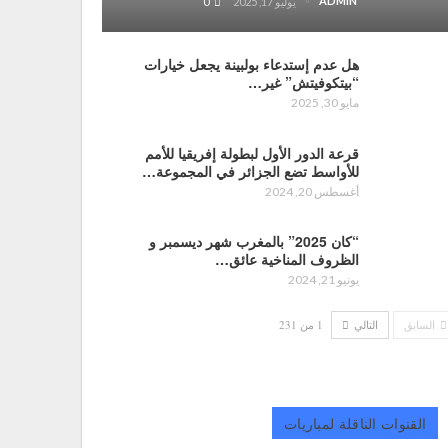
ADMIN
يوليو 17, 2025
0
هل عدم إستدعاء بولبينة يجعل خيارات
“بيتكوفيتش” غير…
مايو 30, 2025
قرعة الدور الأول لبطولة إفريقيا للأمم
للأواسط تضع الجزائر في المجموعة…
أغسطس 20, 2024
“كان 2025” بالمغرب شهر ديسمبر و
الظروف المناخية عائق…
يونيو 21, 2024
السابق
التالي
1 من 231
القنوات الناقلة لمباريات