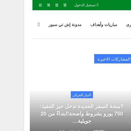
تسجيل الدخول
رى
مباريات وأهداف
مدونة إش تي سبور
المشاركات الاخيرة
أخبار الجزائر
?منحة السفر الجديدة تدخل حيز التنفيذ:
750 يورو بشروط واضحة!ابتداءً من 20
جويلية…