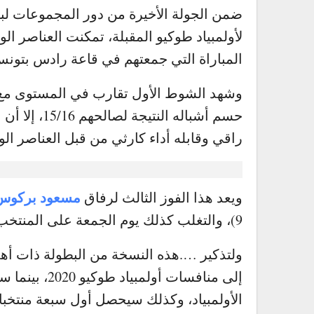
لأولمبياد طوكيو المقبلة، تمكنت العناصر ال
المباراة التي جمعتهم في قاعة رادس بتونس
وشهد الشوط الأول تقارب في المستوى مع أ
حسم أشباله ا
راقي وقابله أداء كارثي من قبل العناصر الوطنية
.
مسعود بركوس
ويعد هذا الفوز الثالث لرفاق
9)، والتغلب كذلك يوم الجمعة على المنتخب الكونغولي بنتيجة (31-25).
ولتذكير ….هذه النسخة من البطولة ذات أه
إلى منافسات أ
الأولمبياد، وكذلك سيحصل أول سبعة منتخب