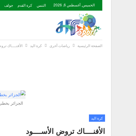
الخميس, أغسطس 6, 2026
التنس
كرة القدم
جولف
الصفحة الرئيسية
رياضات أخرى
كرة اليد
الأفنــــاك ترو
الجزائر بخطى ثا
كرة اليد
الأفنــــاك تروض الأســــود