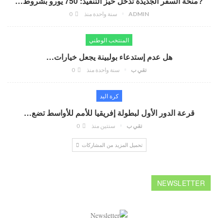
?منحة السفر الجديدة تدخل حيز التنفيذ: 750 يورو بشروط…
ADMIN
سنة واحدة منذ
0
المنتخب الوطني
هل عدم إستدعاء بولبينة يجعل خيارات…
تقي ب
سنة واحدة منذ
0
كرة اليد
قرعة الدور الأول لبطولة إفريقيا للأمم للأواسط تضع…
تقي ب
سنتين منذ
0
تحميل المزيد من المشاركات
NEWSLETTER