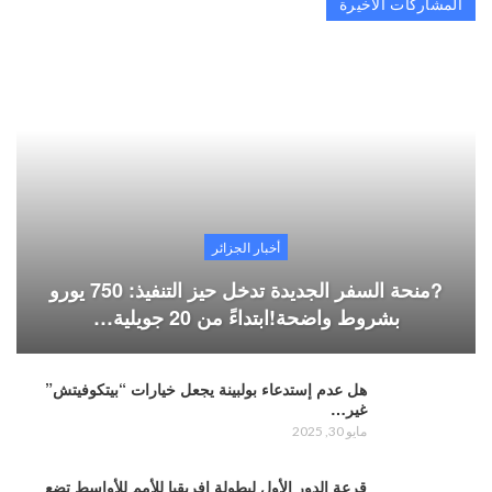
المشاركات الاخيرة
أخبار الجزائر
?منحة السفر الجديدة تدخل حيز التنفيذ: 750 يورو
بشروط واضحة!ابتداءً من 20 جويلية…
هل عدم إستدعاء بولبينة يجعل خيارات “بيتكوفيتش”
غير…
مايو 30, 2025
قرعة الدور الأول لبطولة إفريقيا للأمم للأواسط تضع