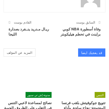
السابق بوست
القادم بوست
وفاة أسطورة NBA كوبي
ريـال مـدريد ينــفرد بصدارة
براينت في تحطم هيليكوبتر
الليجا
قد يعجبك ايضا
المزيد عن المؤلف
التنس
مدونة إش تي سبور
تتويج جوكوفيتش بلقب فرنسا
نصائح لمساعدة لاعبي التنس
المفتوحة: نجاح ساحق وأداء
في التغلب على الظروف الجوية