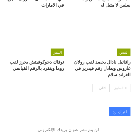
سلس لا مثيل له
في الامارات
التنس
التنس
رافائيل نادال يحصد لقب رولان
نوفاك دجوكوفيتش يحرز لقب
غاروس ويعادل رقم فيدرير في
روما وينفرد بالرقم القياسي
الغراند سلام
السابق
التالي
اترك رد
لن يتم نشر عنوان بريدك الإلكتروني.