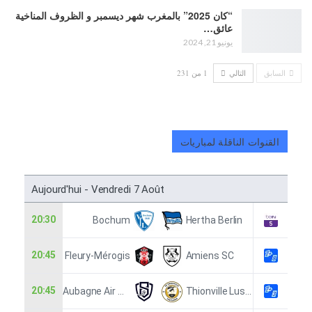
“كان 2025” بالمغرب شهر ديسمبر و الظروف المناخية
عائق…
يونيو 21, 2024
السابق
التالي
1 من 231
القنوات الناقلة لمباريات