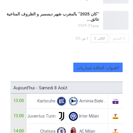
“كان 2025” بالمغرب شهر ديسمبر و الظروف المناخية
عائق…
يونيو 21, 2024
السابق
التالي
1 من 231
القنوات الناقلة لمباريات