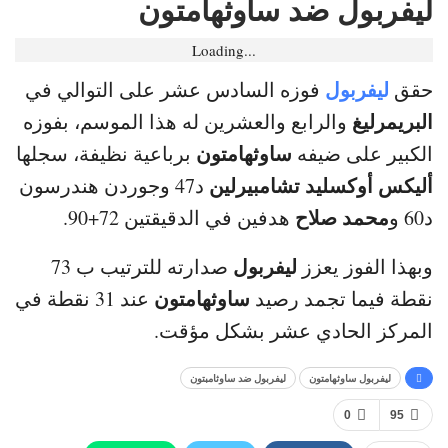
ليفربول ضد ساوثهامتون
Loading...
ليفربول
حقق
فوزه السادس عشر على التوالي في
البريمرليغ
والرابع والعشرين له هذا الموسم، بفوزه
ساوثهامتون
الكبير على ضيفه
برباعية نظيفة، سجلها
أليكس أوكسليد تشامبيرلين
د47 وجوردن هندرسون
محمد صلاح
د60 و
هدفين في الدقيقتين 72+90.
ليفربول
وبهذا الفوز يعزز
صدارته للترتيب ب 73
ساوثهامتون
نقطة فيما تجمد رصيد
عند 31 نقطة في
المركز الحادي عشر بشكل مؤقت.
ليفربول ساوثهامتون
ليفربول ضد ساوثامبتون
0
95