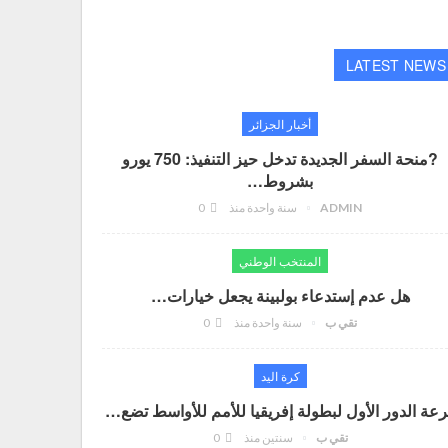
LATEST NEWS
أخبار الجزائر
?منحة السفر الجديدة تدخل حيز التنفيذ: 750 يورو
بشروط…
ADMIN
سنة واحدة منذ
0
المنتخب الوطني
هل عدم إستدعاء بولبينة يجعل خيارات…
تقي ب
سنة واحدة منذ
0
كرة اليد
عة الدور الأول لبطولة إفريقيا للأمم للأواسط تضع…
تقي ب
سنتين منذ
0