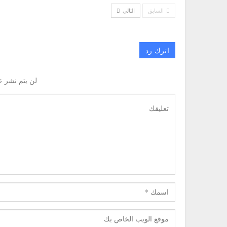
السابق
التالي
اترك رد
لن يتم نشر ع