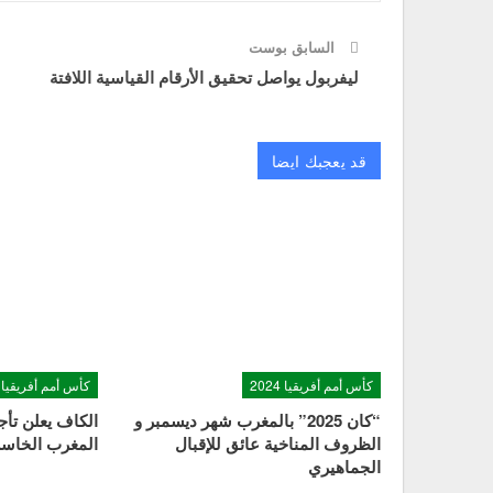
السابق بوست
ليفربول يواصل تحقيق الأرقام القياسية اللافتة
قد يعجبك ايضا
كأس أمم أفريقيا 2024
كأس أمم أفريقيا 2024
“كان 2025” بالمغرب شهر ديسمبر و
الظروف المناخية عائق للإقبال
المغرب الخاسر 
الجماهيري