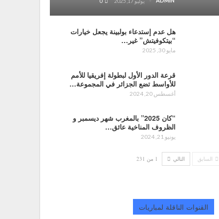
ADMIN
يوليو 17, 2025
0
هل عدم إستدعاء بولبينة يجعل خيارات
“بيتكوفيتش” غير…
مايو 30, 2025
قرعة الدور الأول لبطولة إفريقيا للأمم
للأواسط تضع الجزائر في المجموعة…
أغسطس 20, 2024
“كان 2025” بالمغرب شهر ديسمبر و
الظروف المناخية عائق…
يونيو 21, 2024
السابق
التالي
1 من 231
القنوات الناقلة لمباريات