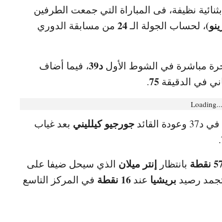
ثنائية نظيفة، فى المباراة التي جمعت الطرفين
ينو)
24
، لحساب الجولة الـ
من مسابقة الدوري
د39
رة مباشرة في الشوط الأول
، فيما أضاف
75
ني في الدقيقة
.
Loading..
جورجيو كيلليني
دة القائد
بعد غياب
إنتر ميلان
بانتظار
الذي سيحل ضيفا على
بريشيا
16 نقطة
 تجمد رصيد
عند
في المركز التاسع