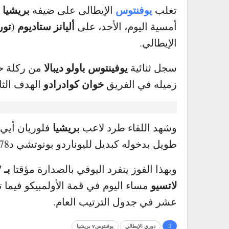
يوفنتوس
بريشيا
تغلب
الإيطالى على ضيفه
ب
أليانز ستاديوم (تور
أمسية اليوم، الأحد، على
الإيطالي.
يوفينتوس
باولو ديبالا
سجل ثنائية
من ركلة ح
خوان كوادرادو
زميله في الفريق
الهدف الثا
.
بريشيا
وشهد اللقاء طرد لاعب
فلوريان أيي في د37 وعو
طويل بدخوله كبديل لليوناردو بونوتشي د78.
بـ 57 نقطة
وبهذا الفوز ينفرد اليوفي بالصدارة مؤقتا
لاتسيو
مساء اليوم في قمة الأولمبيكو فيما
عشر في جدول الترتيب العام.
دوري الإيطالي
يوفنتوسv بريشيا