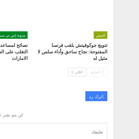
التنس
مدونة إش تي سبو
تتويج جوكوفيتش بلقب فرنسا
نصائح لمساعدة
المفتوحة: نجاح ساحق وأداء سلس لا
التغلب على ال
مثيل له
الامارات
السابق
التالي
اترك رد
لن يتم نشر ع