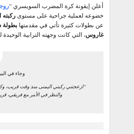
روجر
أعلن إيقونة كرة المضرب السويسري “
ركبته ا
خضوعه لعملية جراحية على مستوى
بطولة د
عن بطولات كثيرة تأتي في مقدمتها
غاروس
، التي كانت وجهته الترابية الوحيدة له
وجاء في البي
“ازعجتني ركبتي اليمنى منذ وقت قريب، و
والنظر في الأمر مع فريقي، ق
.