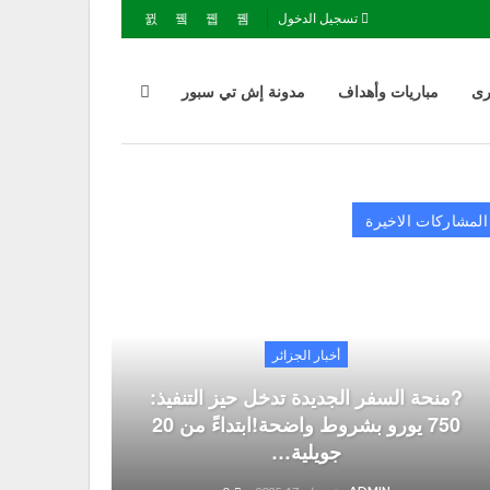
تسجيل الدخول
رى
مباريات وأهداف
مدونة إش تي سبور
المشاركات الاخيرة
أخبار الجزائر
?منحة السفر الجديدة تدخل حيز التنفيذ:
750 يورو بشروط واضحة!ابتداءً من 20
جويلية…