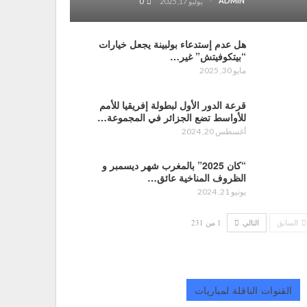
ADMIN
يوليو 17, 2025
0
هل عدم إستدعاء بولبينة يجعل خيارات
“بيتكوفيتش” غير…
مايو 30, 2025
قرعة الدور الأول لبطولة إفريقيا للأمم
للأواسط تضع الجزائر في المجموعة…
أغسطس 20, 2024
“كان 2025” بالمغرب شهر ديسمبر و
الظروف المناخية عائق…
يونيو 21, 2024
السابق
التالي
1 من 231
القنوات الناقلة لمباريات