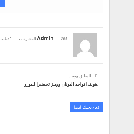
Admin
285 المشاركات
0 تعليقات
السابق بوست
هولندا تواجه اليونان وويلز تحضيرا لليورو
قد يعجبك ايضا