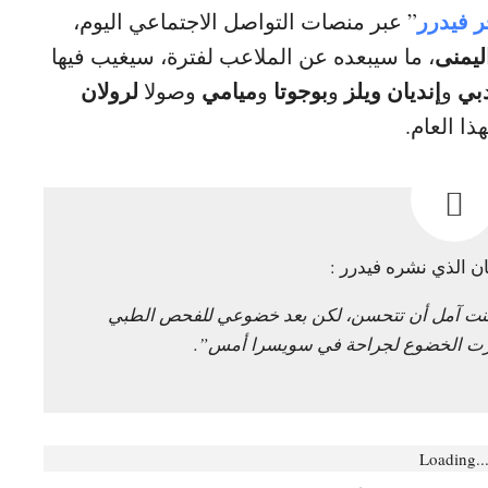
 فيدرر
” عبر منصات التواصل الاجتماعي اليوم،
ليمنى
، ما سيبعده عن الملاعب لفترة، سيغيب فيها
بي
إنديان ويلز
بوجوتا
ميامي
لرولان
و
و
و
وصولا
ذا العام.
ان الذي نشره فيدرر :
كنت آمل أن تتحسن، لكن بعد خضوعي للفحص الطبي
ررت الخضوع لجراحة في سويسرا أمس”.
Loading..