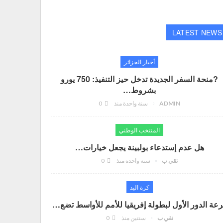
LATEST NEWS
أخبار الجزائر
?منحة السفر الجديدة تدخل حيز التنفيذ: 750 يورو
بشروط…
ADMIN
سنة واحدة منذ
0
المنتخب الوطني
هل عدم إستدعاء بولبينة يجعل خيارات…
تقي ب
سنة واحدة منذ
0
كرة اليد
عة الدور الأول لبطولة إفريقيا للأمم للأواسط تضع…
تقي ب
سنتين منذ
0