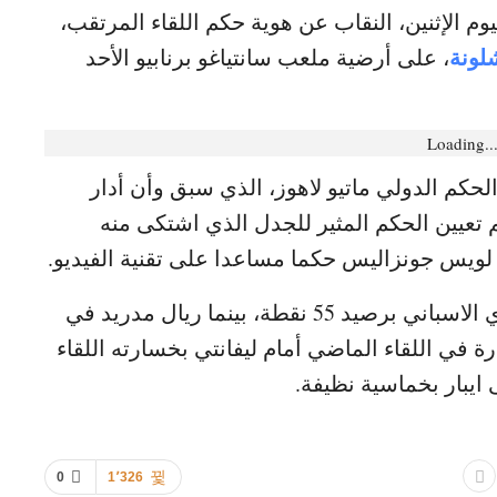
وم الإثنين، النقاب عن هوية حكم اللقاء المرتقب،
لونة
، على أرضية ملعب سانتياغو برنابيو الأحد
Loading..
لحكم الدولي ماتيو لاهوز، الذي سبق وأن أدار
تعيين الحكم المثير للجدل الذي اشتكى منه
ويس جونزاليس حكما مساعدا على تقنية الفيديو.
تجدر الإشارة إلى أن برشلونة يتصدر الدوري الاسباني برصيد 55 نقطة، بينما ريال مدريد في
أضاع الصدارة في اللقاء الماضي أمام ليفانتي بخسارته اللقاء
ايبار بخماسية نظيفة.
0
1٬326