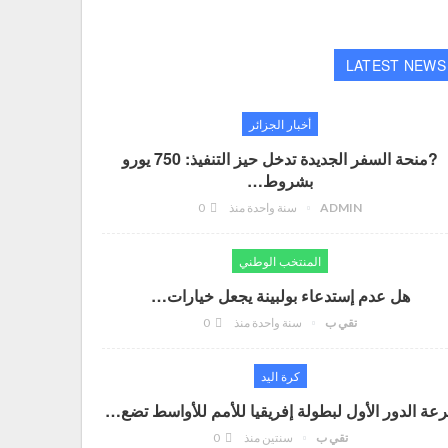
LATEST NEWS
أخبار الجزائر
?منحة السفر الجديدة تدخل حيز التنفيذ: 750 يورو
بشروط…
ADMIN
سنة واحدة منذ
0
المنتخب الوطني
هل عدم إستدعاء بولبينة يجعل خيارات…
تقي ب
سنة واحدة منذ
0
كرة اليد
عة الدور الأول لبطولة إفريقيا للأمم للأواسط تضع…
تقي ب
سنتين منذ
0