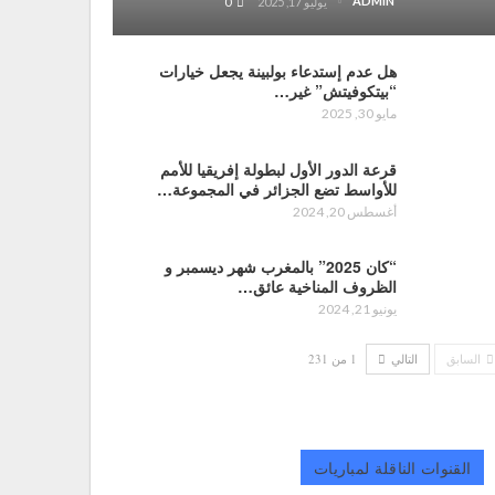
ADMIN
يوليو 17, 2025
0
هل عدم إستدعاء بولبينة يجعل خيارات
“بيتكوفيتش” غير…
مايو 30, 2025
قرعة الدور الأول لبطولة إفريقيا للأمم
للأواسط تضع الجزائر في المجموعة…
أغسطس 20, 2024
“كان 2025” بالمغرب شهر ديسمبر و
الظروف المناخية عائق…
يونيو 21, 2024
السابق
التالي
1 من 231
القنوات الناقلة لمباريات