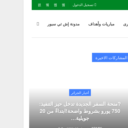
تسجيل الدخول
رى
مباريات وأهداف
مدونة إش تي سبور
المشاركات الاخيرة
أخبار الجزائر
?منحة السفر الجديدة تدخل حيز التنفيذ:
750 يورو بشروط واضحة!ابتداءً من 20
جويلية…