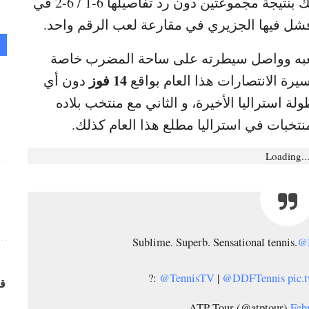
، و ذلك بنتيجة مجموعتين دون رد تفاصيلها 6-1 / 6-2 في
شل فيها الجزيري في مقارعة لعب الرقم واحد.
و كعبه وواصل سيطرته على ساحة المضرب خاصة
14 فوز
رة الانتصارات هذا العام بواقع
دون أي
لة استراليا الأخيرة، و الثاني مع منتخب بلاده
تخبات في استراليا مطلع هذا العام كذلك.
Loading..
Sublime. Superb. Sensational tennis.
@D
?:
@TennisTV
|
@DDFTennis
pic
قر
Feb