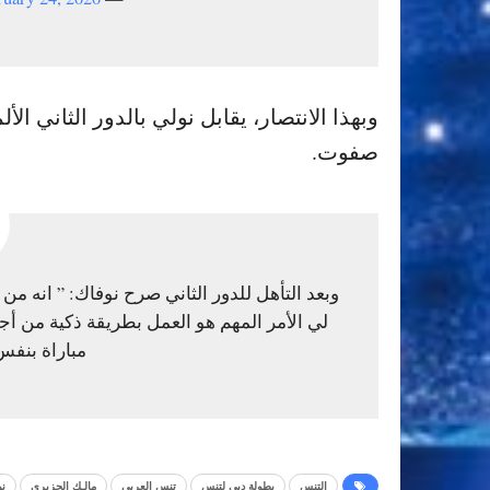
وبهذا الانتصار، يقابل نولي بالدور الثاني 
صفوت.
وبعد التأهل للدور الثاني صرح نوفاك: ” انه م
لي الأمر المهم هو العمل بطريقة ذكية من أج
مباراة بنفس 
التنس
بطولة دبي لتنس
تنس العربي
مالـك الجزيري
ن