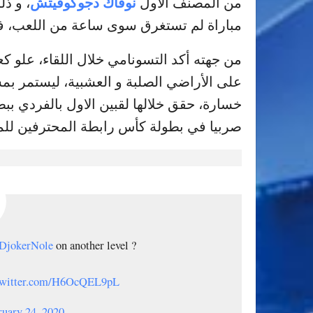
نوفاك دجوكوفيتش
من المصنف الأول
مباراة لم تستغرق سوى ساعة من اللعب، ف
من جهته أكد التسونامي خلال اللقاء، عل
على الأراضي الصلبة و العشبية، ليستمر بمسي
خسارة، حقق خلالها لقبين الاول بالفردي ببطو
صربيا في بطولة كأس رابطة المحترفين للمن
.
jokerNole
on another level ?
.twitter.com/H6OcQEL9pL
ruary 24, 2020
— ATP Tour (@atptour)