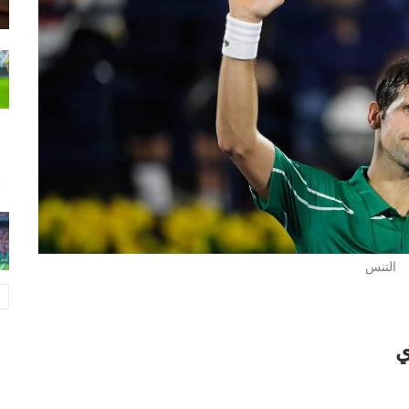
التنس
ي