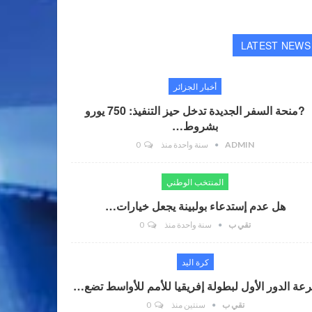
LATEST NEWS
أخبار الجزائر
?منحة السفر الجديدة تدخل حيز التنفيذ: 750 يورو
بشروط…
ADMIN
سنة واحدة منذ
0
المنتخب الوطني
هل عدم إستدعاء بولبينة يجعل خيارات…
تقي ب
سنة واحدة منذ
0
كرة اليد
عة الدور الأول لبطولة إفريقيا للأمم للأواسط تضع…
تقي ب
سنتين منذ
0