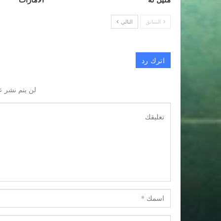
السابق
التالي
اترك رد
لن يتم نشر ع