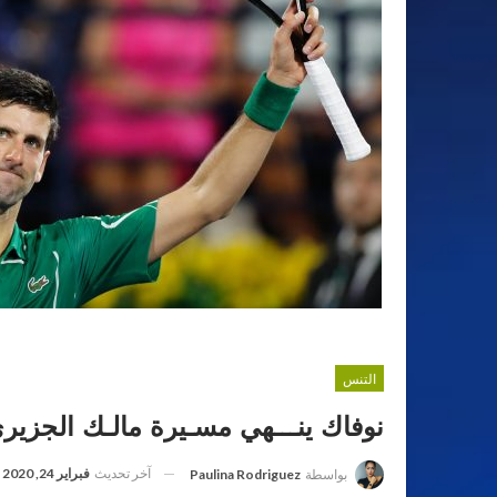
التنس
نوفاك ينـــهي مسـيرة مالـك الجزير
آخر تحديث
فبراير 24, 2020
بواسطة
Paulina Rodriguez