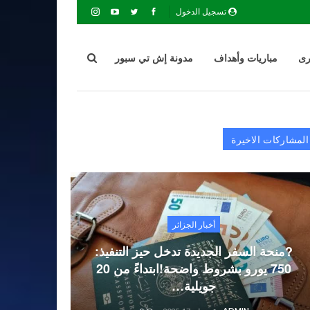
تسجيل الدخول
رى
مباريات وأهداف
مدونة إش تي سبور
المشاركات الاخيرة
أخبار الجزائر
?منحة السفر الجديدة تدخل حيز التنفيذ:
750 يورو بشروط واضحة!ابتداءً من 20
جويلية…