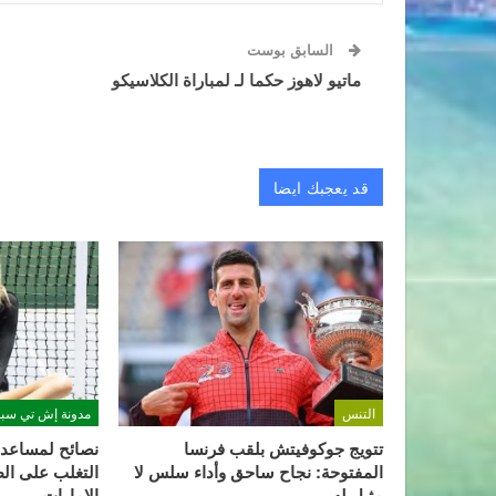
السابق بوست
ماتيو لاهوز حكما لـ لمباراة الكلاسيكو
قد يعجبك ايضا
التنس
مدونة إش تي سبو
تتويج جوكوفيتش بلقب فرنسا
نصائح لمساعدة
المفتوحة: نجاح ساحق وأداء سلس لا
التغلب على ال
مثيل له
الامارات