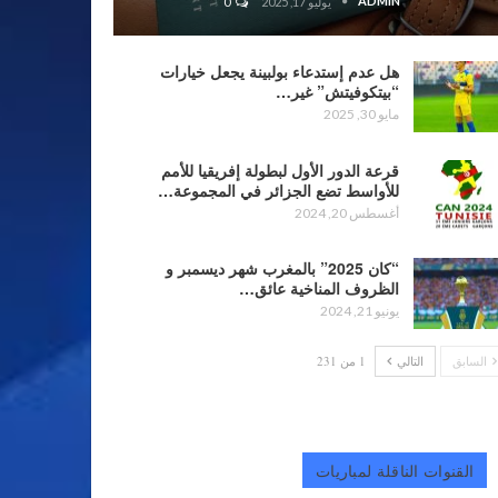
ADMIN
يوليو 17, 2025
0
هل عدم إستدعاء بولبينة يجعل خيارات
“بيتكوفيتش” غير…
مايو 30, 2025
قرعة الدور الأول لبطولة إفريقيا للأمم
للأواسط تضع الجزائر في المجموعة…
أغسطس 20, 2024
“كان 2025” بالمغرب شهر ديسمبر و
الظروف المناخية عائق…
يونيو 21, 2024
السابق
التالي
1 من 231
القنوات الناقلة لمباريات