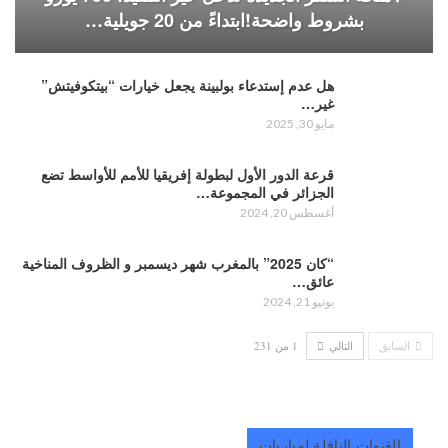
بشروط واضحة!ابتداءً من 20 جويلية…
هل عدم إستدعاء بولبينة يجعل خيارات “بيتكوفيتش”
غير…
مايو 30, 2025
قرعة الدور الأول لبطولة إفريقيا للأمم للأواسط تضع
الجزائر في المجموعة…
أغسطس 20, 2024
“كان 2025” بالمغرب شهر ديسمبر و الظروف المناخية
عائق…
يونيو 21, 2024
السابق
التالي
1 من 231
القنوات الناقلة لمباريات