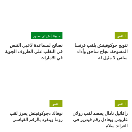
التنس
مدونة إش تي سبور
تتويج جوكوفيتش بلقب فرنسا
نصائح لمساعدة لاعبي التنس
المفتوحة: نجاح ساحق وأداء
في التغلب على الظروف الجوية
سلس لا مثيل له
في الامارات
التنس
التنس
رافائيل نادال يحصد لقب رولان
نوفاك دجوكوفيتش يحرز لقب
غاروس ويعادل رقم فيدرير في
روما وينفرد بالرقم القياسي
الغراند سلام