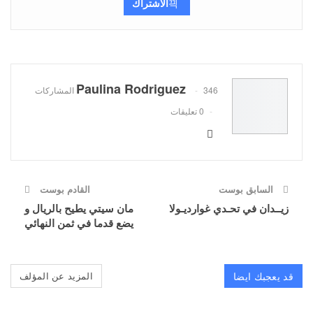
الاشتراك
Paulina Rodriguez
346 المشاركات
0 تعليقات
السابق بوست
القادم بوست
زيــدان في تحـدي غوارديـولا
مان سيتي يطيح بالريال و
يضع قدما في ثمن النهائي
قد يعجبك ايضا
المزيد عن المؤلف