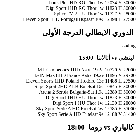
Look Plus HD RO Thor 1w 12034 V 30000
Digi Sport 1HD RO Thor 1w 11823 H 30000
Spiler TV 2 HU Thor 1w 11727 V 28000
Eleven Sport 1HD PortugalHispasat 30w 12398 H 27500
الدوري الايطالي الدرجة الأولى
Loading...
ليتشي vs أتالانتا 15:00
M.LCampeones 1HD Astra 19.2e 10729 V 22000
beIN Max 8HD France Astra 19.2e 11895 V 29700
Eleven Sports 1HD Poland Hotbird 13e 11488 H 27500
SuperSport 2HD ALB Eutelsat 16e 10845 H 30000
Arena 2 Serbia Bulgaria-Sat 1.9e 12380 H 30000
Digi Sport 1HD HU Thor 1w 11823 H 30000
Digi Sport 1 HU Thor 1w 12130 H 28000
Sky Sport Serie A HD Eutelsat 5w 12585 H 35000
Sky Sport Serie A HD Eutelsat 9e 12188 V 31400
كالياري vs روما 18:00