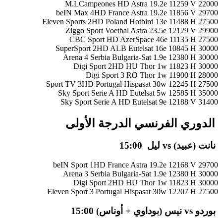
M.LCampeones HD Astra 19.2e 11259 V 22000
beIN Max 4HD France Astra 19.2e 11856 V 29700
Eleven Sports 2HD Poland Hotbird 13e 11488 H 27500
Ziggo Sport Voetbal Astra 23.5e 12129 V 29900
CBC Sport HD AzerSpace 46e 11135 H 27500
SuperSport 2HD ALB Eutelsat 16e 10845 H 30000
Arena 4 Serbia Bulgaria-Sat 1.9e 12380 H 30000
Digi Sport 2HD HU Thor 1w 11823 H 30000
Digi Sport 3 RO Thor 1w 11900 H 28000
Sport TV 3HD Portugal Hispasat 30w 12245 H 27500
Sky Sport Serie A HD Eutelsat 5w 12585 H 35000
Sky Sport Serie A HD Eutelsat 9e 12188 V 31400
الدوري الفرنسي الدرجة الأولى
نانت (عبيد) vs ليل 15:00
beIN Sport 1HD France Astra 19.2e 12168 V 29700
Arena 3 Serbia Bulgaria-Sat 1.9e 12380 H 30000
Digi Sport 2HD HU Thor 1w 11823 H 30000
Eleven Sport 3 Portugal Hispasat 30w 12207 H 27500
بوردو vs نيس (بوداوي + أوناس) 15:00