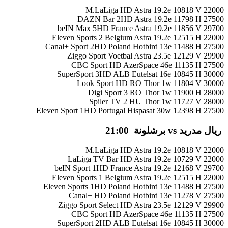
M.LaLiga HD Astra 19.2e 10818 V 22000
DAZN Bar 2HD Astra 19.2e 11798 H 27500
beIN Max 5HD France Astra 19.2e 11856 V 29700
Eleven Sports 2 Belgium Astra 19.2e 12515 H 22000
Canal+ Sport 2HD Poland Hotbird 13e 11488 H 27500
Ziggo Sport Voetbal Astra 23.5e 12129 V 29900
CBC Sport HD AzerSpace 46e 11135 H 27500
SuperSport 3HD ALB Eutelsat 16e 10845 H 30000
Look Sport HD RO Thor 1w 11804 V 30000
Digi Sport 3 RO Thor 1w 11900 H 28000
Spiler TV 2 HU Thor 1w 11727 V 28000
Eleven Sport 1HD Portugal Hispasat 30w 12398 H 27500
ريال مدريد vs برشلونة 21:00
M.LaLiga HD Astra 19.2e 10818 V 22000
LaLiga TV Bar HD Astra 19.2e 10729 V 22000
beIN Sport 1HD France Astra 19.2e 12168 V 29700
Eleven Sports 1 Belgium Astra 19.2e 12515 H 22000
Eleven Sports 1HD Poland Hotbird 13e 11488 H 27500
Canal+ HD Poland Hotbird 13e 11278 V 27500
Ziggo Sport Select HD Astra 23.5e 12129 V 29900
CBC Sport HD AzerSpace 46e 11135 H 27500
SuperSport 2HD ALB Eutelsat 16e 10845 H 30000