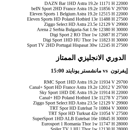
DAZN Bar 1HD Astra 19.2e 11171 H 22000
beIN Sport 2HD France Astra 19.2e 11856 V 29700
Eleven Sports 1 Belgium Astra 19.2e 12515 H 22000
Eleven Sports HD Poland Hotbird 13e 11488 H 27500
Ziggo Select HD Astra 23.5e 12129 V 29900
Arena 2 Serbia Bulgaria-Sat 1.9e 12380 H 30000
Digi Sport 2 RO Thor 1w 12687 H 27500
Digi Sport 1HD HU Thor 1w 11823 H 30000
Sport TV 2HD Portugal Hispasat 30w 12245 H 27500
الدوري الانجليزي الممتاز
إيفرتون vs مانشستر يونايتد 15:00
RMC Sport 1HD Astra 19.2e 11934 V 29700
Canal+ Sport HD France Astra 19.2e 12012 V 29700
Sky Sport 1HD DE Astra 19.2e 11914 H 22000
Canal+ HD Poland Hotbird 13e 11278 V 27500
Ziggo Sport Select HD Astra 23.5e 12129 V 29900
TRT Spor HD Eutelsat 7e 10804 V 30000
TRT Spor HD Turksat 42e 11054 V 27500
SuperSport 1HD ALB Eutelsat 16e 10845 H 30000
Eurosport 1 Romania Thor 1w 11747 H 28000
Spiler TV 1 HU Thor 1w 12130 H 28000