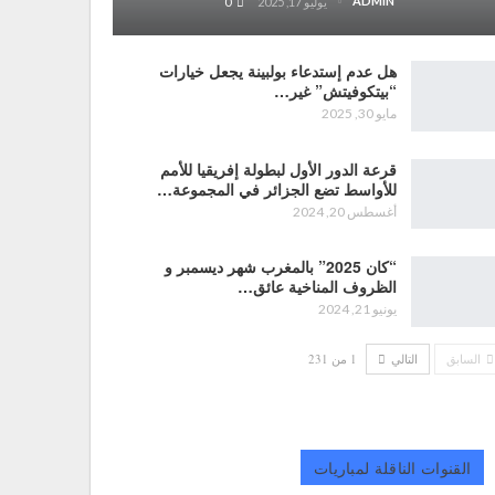
ADMIN
يوليو 17, 2025
0
هل عدم إستدعاء بولبينة يجعل خيارات
“بيتكوفيتش” غير…
مايو 30, 2025
قرعة الدور الأول لبطولة إفريقيا للأمم
للأواسط تضع الجزائر في المجموعة…
أغسطس 20, 2024
“كان 2025” بالمغرب شهر ديسمبر و
الظروف المناخية عائق…
يونيو 21, 2024
السابق
التالي
1 من 231
القنوات الناقلة لمباريات