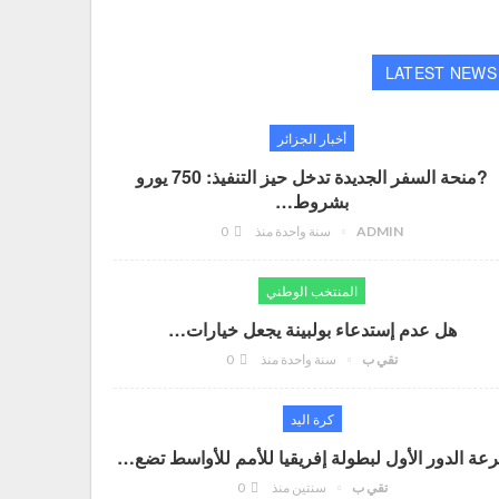
LATEST NEWS
أخبار الجزائر
?منحة السفر الجديدة تدخل حيز التنفيذ: 750 يورو
بشروط…
ADMIN
سنة واحدة منذ
0
المنتخب الوطني
هل عدم إستدعاء بولبينة يجعل خيارات…
تقي ب
سنة واحدة منذ
0
كرة اليد
عة الدور الأول لبطولة إفريقيا للأمم للأواسط تضع…
تقي ب
سنتين منذ
0