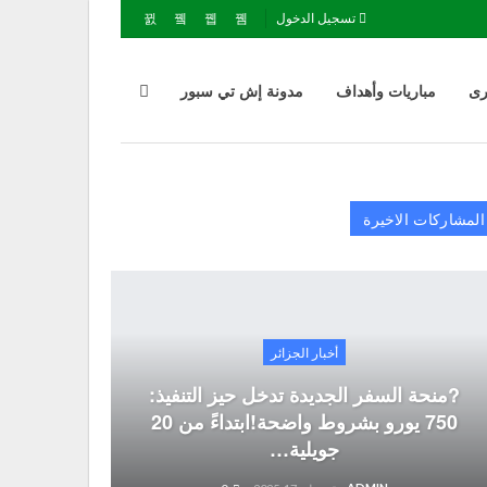
تسجيل الدخول
رى
مباريات وأهداف
مدونة إش تي سبور
المشاركات الاخيرة
أخبار الجزائر
?منحة السفر الجديدة تدخل حيز التنفيذ:
750 يورو بشروط واضحة!ابتداءً من 20
جويلية…