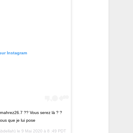
 sur Instagram
mahrez26.7 ?? Vous serez là ?
? À demain pour parler Foot
us que je lui pose ?
dellah) le
9 Mai 2020 à 8 :49 PDT