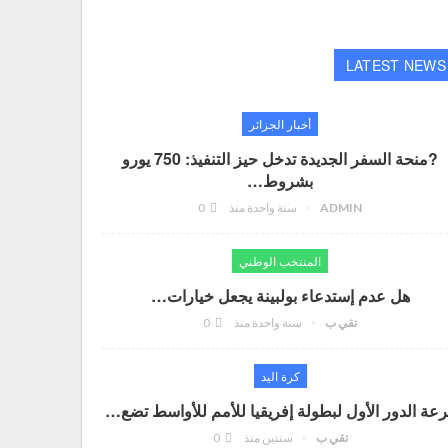
LATEST NEWS
أخبار الجزائر
?منحة السفر الجديدة تدخل حيز التنفيذ: 750 يورو
بشروط…
ADMIN
سنة واحدة منذ
0
المنتخب الوطني
هل عدم إستدعاء بولبينة يجعل خيارات…
تقي ب
سنة واحدة منذ
0
كرة اليد
عة الدور الأول لبطولة إفريقيا للأمم للأواسط تضع…
تقي ب
سنتين منذ
0