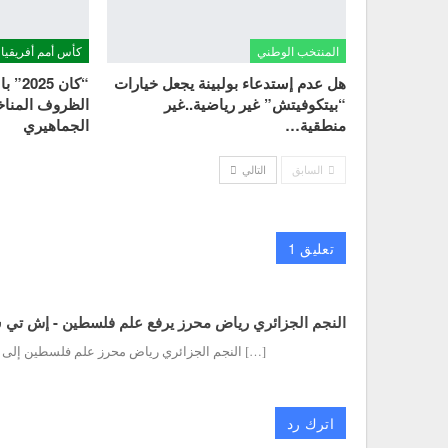
المنتخب الوطني
كأس أمم أفريقيا 2024
هل عدم إستدعاء بولبينة يجعل خيارات
“كان 
“بيتكوفيتش” غير رياضية..غير
الظروف المناخي
منطقية…
الجماهيري
السابق
التالي
تعليق 1
النجم الجزائري رياض محرز يرفع علم فلسطين - إش تي 
[…] النجم الجزائري رياض محرز علم فلسطين إلى جا
اترك رد