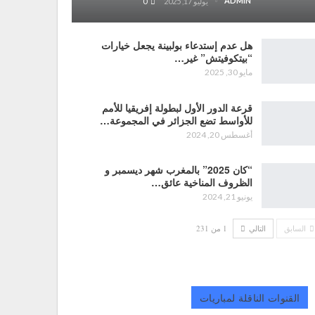
ADMIN
يوليو 17, 2025
0
هل عدم إستدعاء بولبينة يجعل خيارات
“بيتكوفيتش” غير…
مايو 30, 2025
قرعة الدور الأول لبطولة إفريقيا للأمم
للأواسط تضع الجزائر في المجموعة…
أغسطس 20, 2024
“كان 2025” بالمغرب شهر ديسمبر و
الظروف المناخية عائق…
يونيو 21, 2024
السابق
التالي
1 من 231
القنوات الناقلة لمباريات