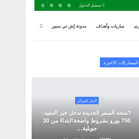
تسجيل الدخول
رى
مباريات وأهداف
مدونة إش تي سبور
المشاركات الاخيرة
أخبار الجزائر
?منحة السفر الجديدة تدخل حيز التنفيذ:
750 يورو بشروط واضحة!ابتداءً من 20
جويلية…