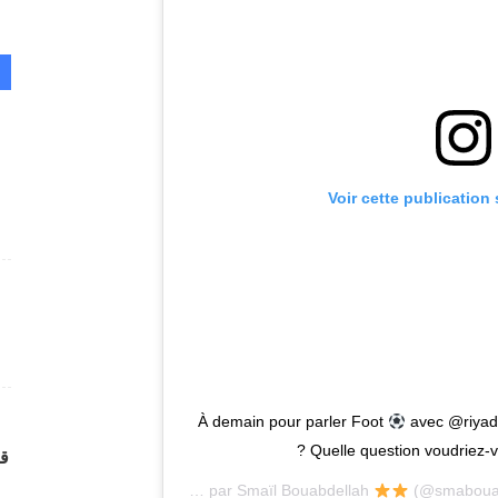
Voir cette publication
avec @riyad
Quelle question voudriez-vo
قر
Une publication partagée par
Smaïl Bouabdellah
(@smabouab