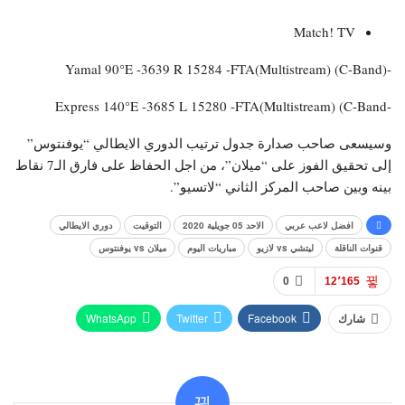
Match! TV
-Yamal 90°E -3639 R 15284 -FTA(Multistream) (C-Band)
-Express 140°E -3685 L 15280 -FTA(Multistream) (C-Band
وسيسعى صاحب صدارة جدول ترتيب الدوري الايطالي “يوفنتوس”
إلى تحقيق الفوز على “ميلان”، من اجل الحفاظ على فارق الـ7 نقاط
بينه وبين صاحب المركز الثاني “لاتسيو”.
افضل لاعب عربي
الاحد 05 جويلية 2020
التوقيت
دوري الايطالي
قنوات الناقلة
ليتشي vs لازيو
مباريات اليوم
ميلان vs يوفنتوس
0
12٬165
WhatsApp
Twitter
Facebook
شارك
Pinterest
البريد الإلكتروني
Viber
Telegram