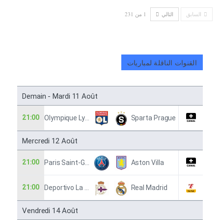
السابق
التالي
1 من 231
القنوات الناقلة لمباريات