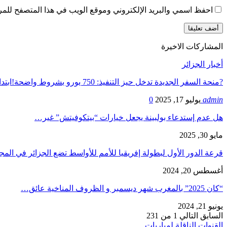
احفظ اسمي والبريد الإلكتروني وموقع الويب في هذا المتصفح للمرة 
المشاركات الاخيرة
أخبار الجزائر
?منحة السفر الجديدة تدخل حيز التنفيذ: 750 يورو بشروط واضحة!ابتداءً من 20 جويلية…
admin
يوليو 17, 2025
0
هل عدم إستدعاء بولبينة يجعل خيارات “بيتكوفيتش” غير…
مايو 30, 2025
قرعة الدور الأول لبطولة إفريقيا للأمم للأواسط تضع الجزائر في ال
أغسطس 20, 2024
“كان 2025” بالمغرب شهر ديسمبر و الظروف المناخية عائق…
يونيو 21, 2024
السابق
التالي
1 من 231
القنوات الناقلة لمباريات