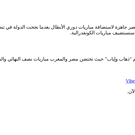
ب ستستضيف مباريات الكونفدرالية.
لقديم “ذهاب وإياب” حيث تحتضن مصر والمغرب مباريات نصف النهائي والنه
Vibe
آن.