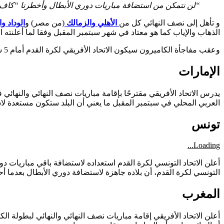
“لن نتمكن من استضافة مباريات دوري الأبطال وأخطرنا “كاف”
و تأهل إلى نصف النهائي كل من
الأهلي والزمالك
(من مصر) و
الوداد و
الذهاب والإياب كما هو معتاد في شهر سبتمبر المقبل وفقا لما أعلنته ال
وعقب مفاجأة الكاميرون سيكون الاتحاد الأفريقي لكرة القدم أمام 5 سيناريوهات لاستكمال النسخة الحالية من البطولة التي يتبقى عليها 3 مباريات فقط وستكون كالتالي..
الإمارات
يدرس الاتحاد الأفريقي مقترحًا بإقامة مباريات نصف النهائي والنها
العربي المحلي في سبتمبر المقبل ما يعني أن البلد ستكون مستعدة لاس
تونس
Loading...
أعلن الاتحاد التونسي لكرة القدم استعداده لاستضافة باقي مباريات د
التونسي لكرة القدم، أن بلاده جاهزة لاستضافة دوري الأبطال بعدما أ
المغرب
أعلن الاتحاد الأفريقي إقامة مباريات نصف النهائي والنهائي لبطولة