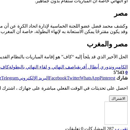
أو النهائي خاصة أن المباريات ستقام بدون جماهير.
مصر
وقد يكون مقترحًا يمكن الاستعانة به لإنهاء البطولة، خاصة أن المغر
مصر والمغرب
الحل الأخير الذي قد يلجأ إليه “كاف” هو إقامة المباريات بالنظام ا
الكاميرون
دوري أبطال أفريقيا
صف النهائي و لقاء النهائي بالبطولة
كاف
5٬543
0
شارك
Pinterest
WhatsApp
Twitter
Facebook
البريد الإلكتروني
Telegram
r
احصل على تحديثات في الوقت الفعلي مباشرة على جهازك ، اشترك ال
الاشتراك
تقي ب
287 المشاركات
0 تعليقات