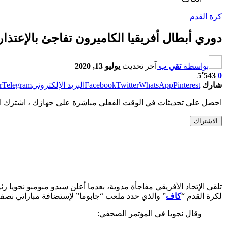
كرة القدم
دوري أبطال أفريقيا الكاميرون تفاجئ بالإعتذ
بواسطة
تقي ب
آخر تحديث
يوليو 13, 2020
5٬543
0
شارك
Pinterest
WhatsApp
Twitter
Facebook
البريد الإلكتروني
Telegram
r
احصل على تحديثات في الوقت الفعلي مباشرة على جهازك ، اشترك ال
الاشتراك
تلقى الإتحاد الأفريقي مفاجأة مدوية، بعدما أعلن سيدو مبومبو نجويا رئ
لكرة القدم “
كاف
” والذي حدد ملعب “جابوما” لإستضافة مباراتي نصف ال
وقال نجويا في المؤتمر الصحفي: