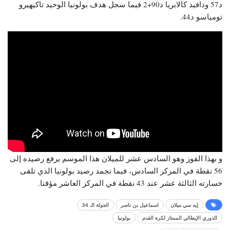
د57 ودافيد كالابريا د90+2 فيما سجل هدف بولونيا الوحيد تاكيهيرو
تومياسو د44.
و بهذا الفوز وهو السادس عشر للميلان هذا الموسم يرفع رصيده إلى
56 نقطة في المركز السادس، فيما تجمد رصيد بولونيا الذي تلقى
خسارته الثالثة عشر عند 43 نقطة في المركز العاشر مؤقتا.
إيه سي ميلان
اسماعيل بن ناصر
الجولة الـ 34
الدوري الإيطالي الممتاز لكرة القدم
بولونيا