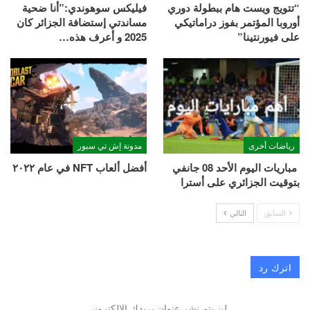
“تتويج ويست هام ببطولة دوري
فيليكس سوهوندي:”أنا ضحية
أوروبا المؤتمر بفوز دراماتيكي
مساندتي إستضافة الجزائر كان
على فيورنتينا”
2025 و أعرف هذه…
رياضات أخرى
مدونة إش تي سبور
مباريات اليوم الأحد 08 جانفي
أفضل ألعاب NFT في عام ٢٠٢٢
بتوقيت الجزائري على أسترا
السابق
التالي
اترك رد
لن يتم نشر عنوان بريدك الإلكتروني.