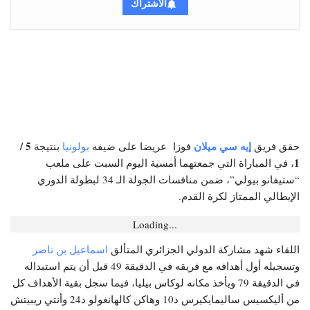
الاشتراك
إيه سي ميلان
5 /
حقق فريق
فوزا عريضا على ضيفه
بولونيا
بنتيجة
1
، في المباراة التي جمعتهما أمسية اليوم السبت على ملعب
“ستيفانو بيولي”، ضمن منافسات الجولة الـ 34 لبطولة الدوري
الإيطالي الممتاز لكرة القدم.
Loading...
اللقاء شهد مشاركة الدولي الجزائري المتألق
اسماعيل بن ناصر
وتسجيله أول أهدافه مع فريقه في الدقيقة 49 قبل أن يتم استبداله
في الدقيقة 79 ويأخذ مكانه لوكاس بيليا، فيما سجل بقية الأهداف كل
من أليكسيس ساليمايكيرس د10 وهاكن كالهانغولو د24 وأنتي ريبيتش