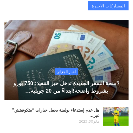
المشاركات الاخيرة
أخبار الجزائر
?منحة السفر الجديدة تدخل حيز التنفيذ: 750 يورو
بشروط واضحة!ابتداءً من 20 جويلية…
هل عدم إستدعاء بولبينة يجعل خيارات “بيتكوفيتش”
غير…
مايو 30, 2025