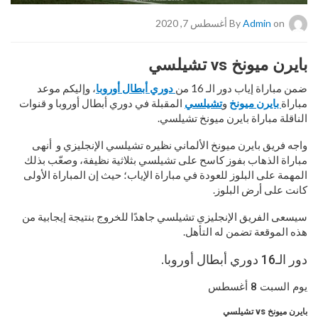
on أغسطس 7, 2020
Admin
By
بايرن ميونخ vs تشيلسي
ضمن مباراة إياب دور الـ 16 من
دوري أبطال أوروبا
، وإليكم موعد
مباراة
بايرن ميونخ
و
تشيلسي
المقبلة في دوري أبطال أوروبا و قنوات
الناقلة مباراة بايرن ميونخ تشيلسي.
واجه فريق بايرن ميونخ الألماني نظيره تشيلسي الإنجليزي و أنهى
مباراة الذهاب بفوز كاسح على تشيلسي بثلاثية نظيفة، وصعّب بذلك
المهمة على البلوز للعودة في مباراة الإياب؛ حيث إن المباراة الأولى
كانت على أرض البلوز.
سيسعى الفريق الإنجليزي تشيلسي جاهدًا للخروج بنتيجة إيجابية من
هذه الموقعة تضمن له التأهل.
دور الـ16 دوري أبطال أوروبا.
يوم السبت 8 أغسطس
بايرن ميونخ vs تشيلسي