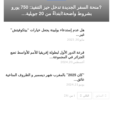
?منحة السفر الجديدة تدخل حيز التنفيذ: 750 يورو
بشروط واضحة!ابتداءً من 20 جويلية…
هل عدم إستدعاء بولبينة يجعل خيارات “بيتكوفيتش”
غير…
مايو 30, 2025
قرعة الدور الأول لبطولة إفريقيا للأمم للأواسط تضع
الجزائر في المجموعة…
أغسطس 20, 2024
“كان 2025” بالمغرب شهر ديسمبر و الظروف المناخية
عائق…
يونيو 21, 2024
السابق
التالي
1 من 231