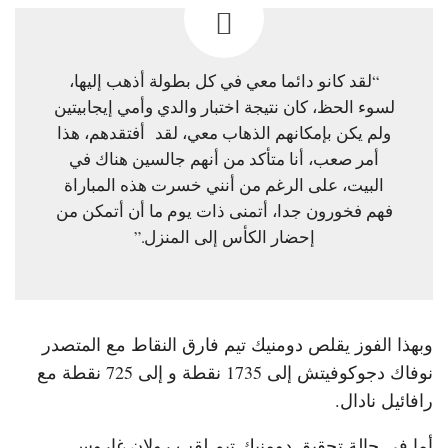
“لقد كانو دائما معي في كل بطولة أذهب إليها،
لسوء الحظ، كان نتيجة اختبار والدي وأمي إيجابيتين
ولم يكن بإمكانهم الذهاب معي، لقد أفتقدهم، هذا
أمر صعب، أنا متأكد من أنهم جالسين هناك في
البيت، على الرغم من أنني خسرت هذه المباراة
فهم فخورون جدا، أتمنى ذات يوم ما أن أتمكن من
إحضار الكأس إلى المنزل.”
وبهذا الفوز يقلص دومنيك تيم فارق النقاط مع المتصدر
نوفاك دجوكوفيتش إلى 1735 نقطة و إلى 725 نقطة مع
رافائيل نادال.
أما في حالة تحقيق دومنيك تيم لقب رولان غاروس