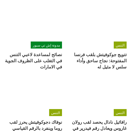
التنس
مدونة إش تي سبور
تتويج جوكوفيتش بلقب فرنسا
نصائح لمساعدة لاعبي التنس
المفتوحة: نجاح ساحق وأداء
في التغلب على الظروف الجوية
سلس لا مثيل له
في الامارات
التنس
التنس
رافائيل نادال يحصد لقب رولان
نوفاك دجوكوفيتش يحرز لقب
غاروس ويعادل رقم فيدرير في
روما وينفرد بالرقم القياسي