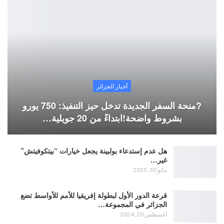
أخبار الجزائر
?منحة السفر الجديدة تدخل حيز التنفيذ: 750 يورو
بشروط واضحة!ابتداءً من 20 جويلية…
هل عدم إستدعاء بولبينة يجعل خيارات “بيتكوفيتش”
غير…
مايو 30, 2025
قرعة الدور الأول لبطولة إفريقيا للأمم للأواسط تضع
الجزائر في المجموعة…
أغسطس 20, 2024