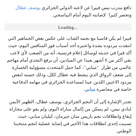
دافع مدرب نيس فييرا عن لاعبه الدولي الجزائري
يوسف عطال
وتحصر كثيرا لإصابته اليوم أمام البياسجي.
Loading...
فييرا لم يكن قاسيا مع نجمه الشاب على عكس بعض الجماهير التي
انتقدت مردوده بشدة واعتبره أحد أسباب فوز المنافس اليوم، حيث
أكد فيرا في حديثه لوسائل إعلام فرنسية، أنه من الصعب لأي لاعب
بقي أكثر من 8 أشهر بعيدا عن الميادين، أن يرفع التحدي أمام مهاجم
عالمي من طراز “مبابي”، كما حمل المتحدث مسؤولية الخسارة
إلى ضعف الرواق الذي ينشط فيه عطال ككل، وذلك حسبه لنقص
مردود الاعبين اللذين عينا لمساعدة الجزائري في مهامه الدفاعية
مبابي
خاصة في محاصرة
.
تجدر الإشارة إلى أن النجم الجزائري، يوسف عطال، الظهير الأيمن
لنادي نيس، لم يتمكن من إكمال مباراة اليوم، ولم يقو على مجاراة
إيقاع وانطلاقات نجم باريس سان جيرمان، كيليان مبابي، حيث
تسببت إحدى انطلاقات هذا الأخير في إصابة عضلية لنجم منتخبنا
الوطني.