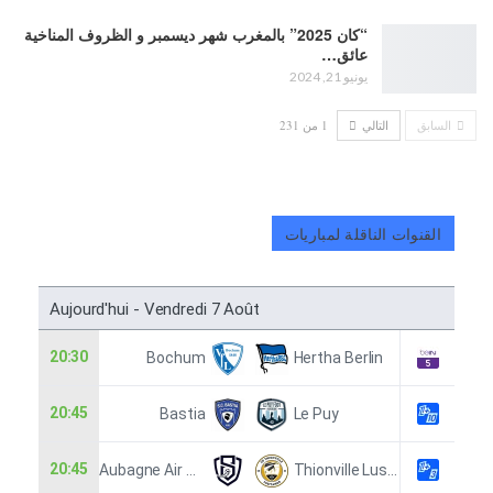
“كان 2025” بالمغرب شهر ديسمبر و الظروف المناخية
عائق…
يونيو 21, 2024
السابق
التالي
1 من 231
القنوات الناقلة لمباريات