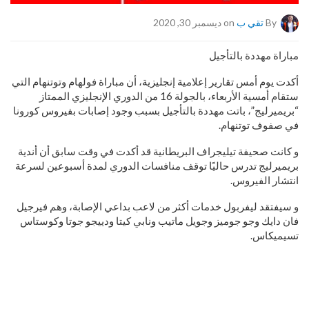
By
تقي ب
on ديسمبر 30, 2020
مباراة مهددة بالتأجيل
أكدت يوم أمس تقارير إعلامية إنجليزية، أن مباراة فولهام وتوتنهام التي
ستقام أمسية الأربعاء، بالجولة 16 من الدوري الإنجليزي الممتاز
“بريميرليج”، باتت مهددة بالتأجيل بسبب وجود إصابات بفيروس كورونا
في صفوف توتنهام.
و كانت صحيفة تيليجراف البريطانية قد أكدت في وقت سابق أن أندية
بريميرليج تدرس حاليًا توقف منافسات الدوري لمدة أسبوعين لسرعة
انتشار الفيروس.
و سيفتقد ليفربول خدمات أكثر من لاعب بداعي الإصابة، وهم فيرجيل
فان دايك وجو جوميز وجويل ماتيب ونابي كيتا ودييجو جوتا وكوستاس
تسيميكاس.