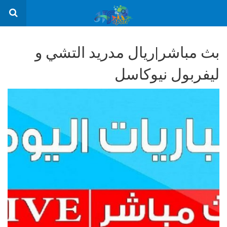
بث مباشر|ريال مدريد التشي و
ليفربول نيوكاسل