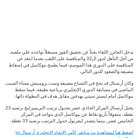
يدخل الجانرز اللقاء بحثاً عن تحقيق الفوز مستغلاً تواجده علي ملعبه،
من أجل التأهل لدور ال32 والمنافسة على اللقب بعدما ابتعد عن
المنافسة على الدوري هذا الموسم، فيما يطمح نيوكاسل في إسقاط
مضيفه والصعود للدور التالي.
وكان أرسنال قد نجح في اكتساح مضيفه وست بروميتش مساء السبت
الماضي في مسابقة الدوري الإنجليزي برباعية نظيفة، فيما سقط
نيوكاسل أمام ليستر سيتي بهدفين مقابل هدف في البطولة ذاتها.
يحتل أرسنال المركز الحادي عشر بجدول ترتيب البريميرليج برصيد 23
نقطة، متفوقاً بأربع نقاط عن نيوكاسل الذي يتواجد في المركز
الخامس عشر، بينما يتصدر ليفربول جدول الترتيب برصيد 33 نقطة.
اضغط هنا لمشاهدة بث مباشر كأس الإتحاد الإنجليزي أرسنال vs