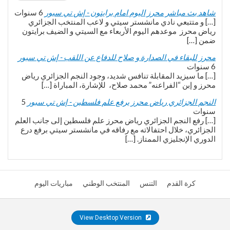
شاهد بث مباشر محرز اليوم امام برايتون - إش تي سبور
6 سنوات
[…] و متتبعي نادي مانشستر سيتي و لاعب المنتخب الجزائري
رياض محرز موعدهم اليوم الأربعاء مع السيتي و الضيف برايتون
ضمن […]
محرز للبقاء في الصدارة و صلاح للدفاع عن اللقب - إش تي سبور
6 سنوات
[…] ما سيزيد المقابلة تنافس شديد، وجود النجم الجزائري رياض
محرز و إبن “الفراعنه” محمد صلاح، للإشارة، المباراة […]
النجم الجزائري رياض محرز يرفع علم فلسطين - إش تي سبور
5
سنوات
[…] رفع النجم الجزائري رياض محرز علم فلسطين إلى جانب العلم
الجزائري، خلال احتفالاته مع رفاقه في مانشستر سيتي برفع درع
الدوري الإنجليزي الممتاز. […]
كرة القدم
التنس
المنتخب الوطني
مباريات اليوم
View Desktop Version