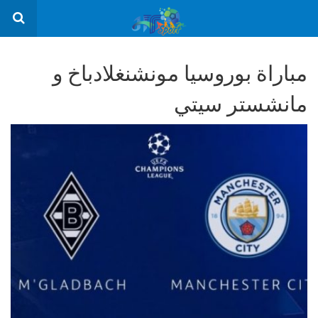
مباراة بوروسيا مونشنغلادباخ و
مانشستر سيتي