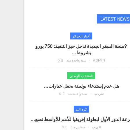
LATEST NEWS
أخبار الجزائر
?منحة السفر الجديدة تدخل حيز التنفيذ: 750 يورو
بشروط…
ADMIN
سنة واحدة منذ
0
المنتخب الوطني
هل عدم إستدعاء بولبينة يجعل خيارات…
تقي ب
سنة واحدة منذ
0
كرة اليد
عة الدور الأول لبطولة إفريقيا للأمم للأواسط تضع…
تقي ب
سنتين منذ
0