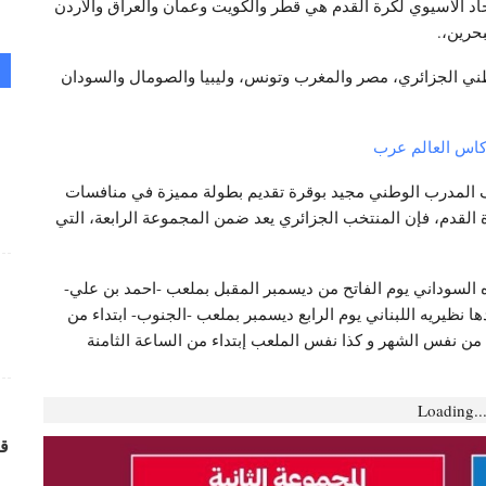
 منتخباً، بينها 12 منتخباً من الإتحاد الآسيوي لكرة القدم هي قطر والكويت وعمان والعراق والأردن
حرين،.
منتخب الوطني الجزائري، مصر والمغرب وتونس، وليبيا والصومال والسودان
كاس العالم عرب
دف المدرب الوطني مجيد بوقرة تقديم بطولة مميزة في منافسات
رب لكرة القدم، فإن المنتخب الجزائري يعد ضمن المجموعة الرابعة، التي
لسوداني يوم الفاتح من ديسمبر المقبل بملعب -احمد بن علي-
زائر، ليواجه بعدها نظيريه اللبناني يوم الرابع ديسمبر بملعب -الجنوب- ابتداء من
ع من نفس الشهر و كذا نفس الملعب إبتداء من الساعة الثامنة
Loading..
قر