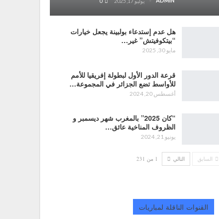
ADMIN
يوليو 17, 2025
0
هل عدم إستدعاء بولبينة يجعل خيارات
“بيتكوفيتش” غير…
مايو 30, 2025
قرعة الدور الأول لبطولة إفريقيا للأمم
للأواسط تضع الجزائر في المجموعة…
أغسطس 20, 2024
“كان 2025” بالمغرب شهر ديسمبر و
الظروف المناخية عائق…
يونيو 21, 2024
السابق
التالي
1 من 231
القنوات الناقلة لمباريات