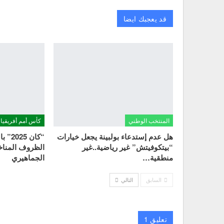
قد يعجبك ايضا
المنتخب الوطني
كأس أمم أفريقيا 2024
هل عدم إستدعاء بولبينة يجعل خيارات
“كان 
“بيتكوفيتش” غير رياضية..غير
الظروف المناخي
منطقية…
الجماهيري
السابق
التالي
تعليق 1