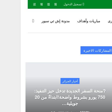
تسجيل الدخول
رى
مباريات وأهداف
مدونة إش تي سبور
المشاركات الاخيرة
أخبار الجزائر
?منحة السفر الجديدة تدخل حيز التنفيذ:
750 يورو بشروط واضحة!ابتداءً من 20
جويلية…