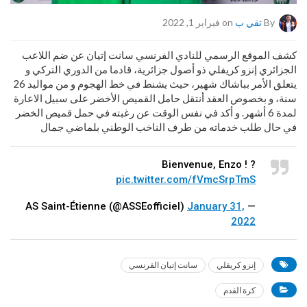
By
تقي ب
on فبراير 1, 2022
كشف الموقع الرسمي للنادي الفرنسي سانت إتيان عن ضم اللاعب
الجزائري إنزو كريفلي ذو أصول جزائرية، قادما من الدوري التركي و
يتعلق الأمر بباشاك شهير، حيث يشنط في خط الهجوم و من مواليد 26
سنة، و بخصوص العقد أنتقل حامل القميص الأخضر على سبيل الاعارة
لمدة 6 أشهر. و أكد في نفس الوقت عن رغبته في حمل قميص الخضر
في حال طلب خدماته من طرف الناخب الوطني بلماضي جمال
Bienvenue, Enzo ! ?
pic.twitter.com/fVmcSrpTmS
January 31,
— AS Saint-Étienne (@ASSEofficiel)
2022
إنزو كريفلي
سانت إتيان الفرنسي
كرة القدم