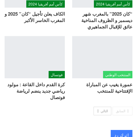
كأس أمم أفريقيا 2024
كأس أمم أفريقيا 2024
“كان 2025” بالمغرب شهر
الكاف يعلن تأجيل “كان” 2025 و
ديسمبر و الظروف المناخية
المغرب الخاسر الأكبر
عائق للإقبال الجماهيري
المنتخب الوطني
فوتسال
عمورة يغيب عن المباراة
كرة القدم داخل القاعة : مولود
الإفتتاحية للمنتخب
رياضي جديد ينضم لرياضة
فوتصال
السابق
التالي
اترك رد