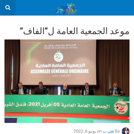
موعد الجمعية العامة ل”الفاف”
By
تقي ب
on يونيو 6, 2022