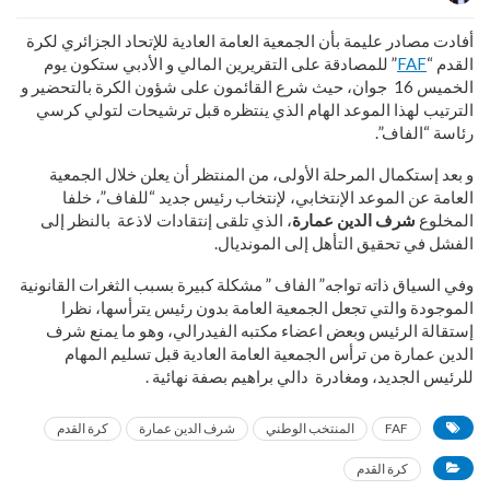
أفادت مصادر عليمة بأن الجمعية العامة العادية للإتحاد الجزائري لكرة
القدم “
FAF
” للمصادقة على التقريرين المالي و الأدبي ستكون يوم
الخميس 16 جوان، حيث شرع القائمون على شؤون الكرة بالتحضير و
الترتيب لهذا الموعد الهام الذي ينتظره قبل ترشيحات لتولي كرسي
رئاسة “الفاف”.
و بعد إستكمال المرحلة الأولى، من المنتظر أن يعلن خلال الجمعية
العامة عن الموعد الإنتخابي، لإنتخاب رئيس جديد “للفاف”، خلفا
المخلوع
شرف الدين عمارة
، الذي تلقى إنتقادات لاذعة بالنظر إلى
الفشل في تحقيق التأهل إلى المونديال.
وفي السياق ذاته تواجه” الفاف ” مشكلة كبيرة بسبب الثغرات القانونية
الموجودة والتي تجعل الجمعية العامة بدون رئيس يترأسها، نظرا
إستقالة الرئيس وبعض اعضاء مكتبه الفيدرالي، وهو ما يمنع شرف
الدين عمارة من ترأس الجمعية العامة العادية قبل تسليم المهام
للرئيس الجديد، ومغادرة دالي براهيم بصفة نهائية .
FAF
المنتخب الوطني
شرف الدين عمارة
كرة القدم
كرة القدم