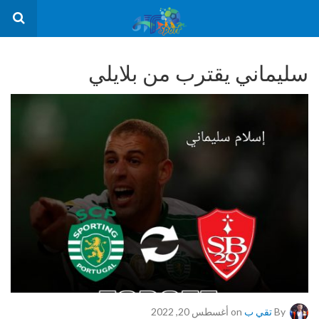
سليماني يقترب من بلايلي
By
تقي ب
on أغسطس 20, 2022