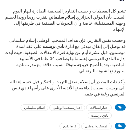
تشير كل المعطيات و حسب التقارير الصحفية الصادرة لنهار اليوم
السبت. بأن الدولي الجزائري
إسلام سليماني
يقترب رويدا رويدا لحسم
وجهته المستقبلية، خاصة و أن التحويلات الصيفية في طريقها إلى
الإنتهاء.
و حسب نفس التقارير، فإن هداف المنتخب الوطني إسلام سليماني
قد توصل إلى إتفاق مبدئي مع ادارة
نادي بريست
على عقد لمدة
موسمين، قبل عشرة أيام عن نهاية فترة الانتقالات الصيفية، حيث أبدت
إدارة النادي الفرنسي إهتماماتها بصاحب 34 عاما في الأسابيع
الماضية، بعدما أصبح خروجه متوقعًا بسبب خلافه مع مدرب ناديه
سبورتينغ لشبونة البرتغالي.
وأكد ذات المصدر أن إسلام يفضل التريث والتفكير قبل حسم إنتقاله
الى بريست، بسبب إبداء بعض الأندية الأخرى على رأسها نادي نيس
الفرنسي رغبة في ضمه.
اخبار انتقالات
اخبار منتخب الوطني
اسلام سليماني
نادي بريست
المنتخب الوطني
كرة القدم