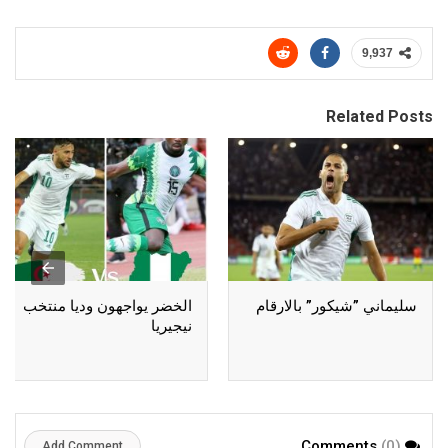
9,937
Related Posts
سليماني ”شيكور” بالارقام
الخضر يواجهون وديا منتخب
نيجيريا
(0)
Comments
Add Comment