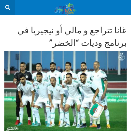
غانا تتراجع و مالي أو نيجيريا في
برنامج وديات “الخضر”