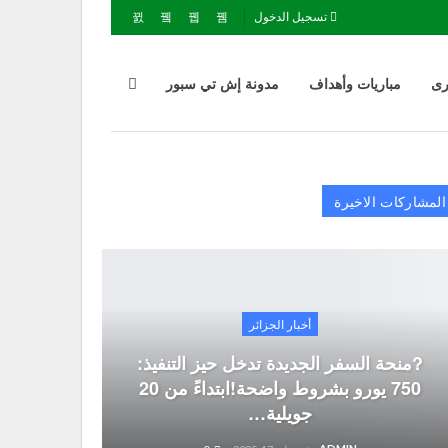
تسجيل الدخول
رى
مباريات وأهداف
مدونة إش تي سبور
المشاركات الاخيرة
أخبار الجزائر
?منحة السفر الجديدة تدخل حيز التنفيذ:
750 يورو بشروط واضحة!ابتداءً من 20
جويلية…