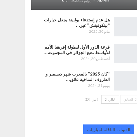
ADMIN
يوليو 17, 2025
0
هل عدم إستدعاء بولبينة يجعل خيارات
“بيتكوفيتش” غير…
مايو 30, 2025
قرعة الدور الأول لبطولة إفريقيا للأمم
للأواسط تضع الجزائر في المجموعة…
أغسطس 20, 2024
“كان 2025” بالمغرب شهر ديسمبر و
الظروف المناخية عائق…
يونيو 21, 2024
السابق
التالي
1 من 231
القنوات الناقلة لمباريات