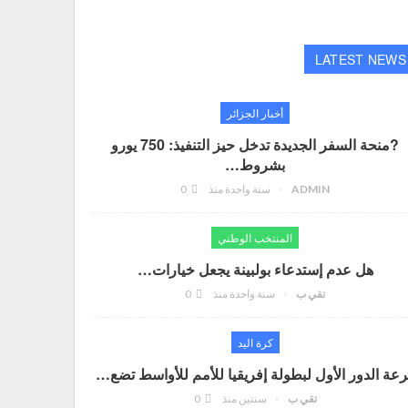
LATEST NEWS
أخبار الجزائر
?منحة السفر الجديدة تدخل حيز التنفيذ: 750 يورو
بشروط…
ADMIN
سنة واحدة منذ
0
المنتخب الوطني
هل عدم إستدعاء بولبينة يجعل خيارات…
تقي ب
سنة واحدة منذ
0
كرة اليد
عة الدور الأول لبطولة إفريقيا للأمم للأواسط تضع…
تقي ب
سنتين منذ
0