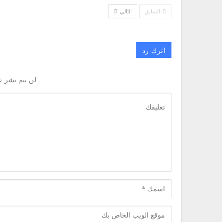
السابق
التالي
اترك رد
لن يتم نشر ع