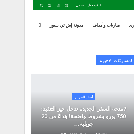
تسجيل الدخول
رى
مباريات وأهداف
مدونة إش تي سبور
المشاركات الاخيرة
أخبار الجزائر
?منحة السفر الجديدة تدخل حيز التنفيذ:
750 يورو بشروط واضحة!ابتداءً من 20
جويلية…