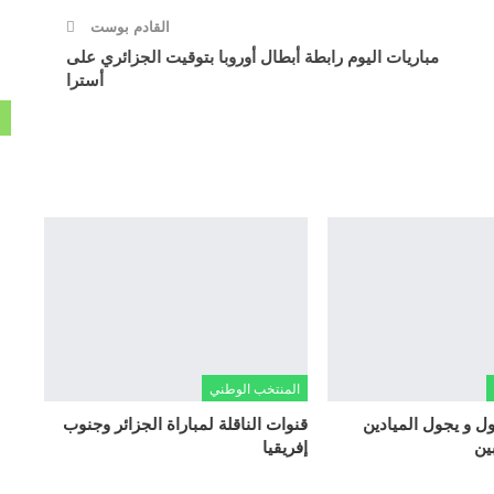
القادم بوست
مباريات اليوم رابطة أبطال أوروبا بتوقيت الجزائري على
أسترا
المنتخب الوطني
ل و يجول الميادين
قنوات الناقلة لمباراة الجزائر وجنوب
ين
إفريقيا