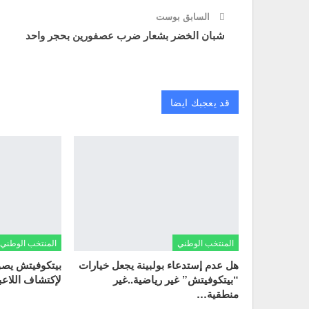
السابق بوست
شبان الخضر بشعار ضرب عصفورين بحجر واحد
قد يعجبك ايضا
المنتخب الوطني
المنتخب الوطني
هل عدم إستدعاء بولبينة يجعل خيارات
بيتكوفيتش يصو
“بيتكوفيتش” غير رياضية..غير
لإكتشاف اللاعب
منطقية…