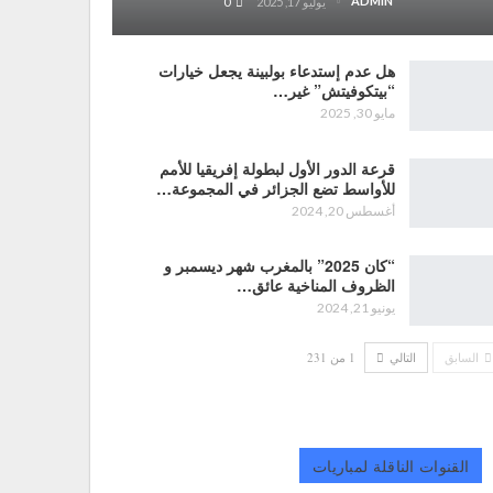
ADMIN
يوليو 17, 2025
0
هل عدم إستدعاء بولبينة يجعل خيارات
“بيتكوفيتش” غير…
مايو 30, 2025
قرعة الدور الأول لبطولة إفريقيا للأمم
للأواسط تضع الجزائر في المجموعة…
أغسطس 20, 2024
“كان 2025” بالمغرب شهر ديسمبر و
الظروف المناخية عائق…
يونيو 21, 2024
السابق
التالي
1 من 231
القنوات الناقلة لمباريات