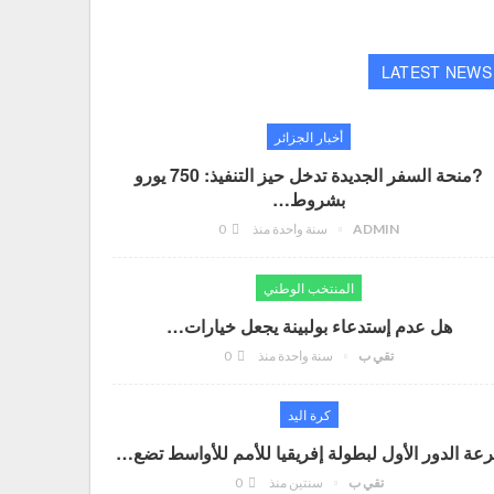
LATEST NEWS
أخبار الجزائر
?منحة السفر الجديدة تدخل حيز التنفيذ: 750 يورو
بشروط…
ADMIN
سنة واحدة منذ
0
المنتخب الوطني
هل عدم إستدعاء بولبينة يجعل خيارات…
تقي ب
سنة واحدة منذ
0
كرة اليد
عة الدور الأول لبطولة إفريقيا للأمم للأواسط تضع…
تقي ب
سنتين منذ
0