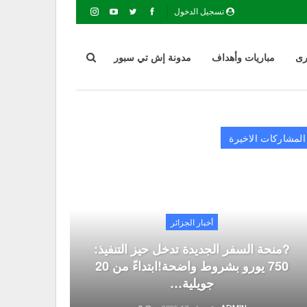
تسجيل الدخول
رى
مباريات وأهداف
مدونة إش تي سبور
المشاركات الاخيرة
أخبار الجزائر
?منحة السفر الجديدة تدخل حيز التنفيذ:
750 يورو بشروط واضحة!ابتداءً من 20
جويلية…