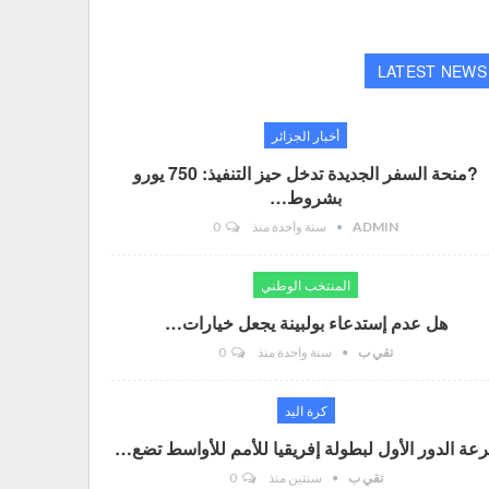
LATEST NEWS
أخبار الجزائر
?منحة السفر الجديدة تدخل حيز التنفيذ: 750 يورو
بشروط…
ADMIN
سنة واحدة منذ
0
المنتخب الوطني
هل عدم إستدعاء بولبينة يجعل خيارات…
تقي ب
سنة واحدة منذ
0
كرة اليد
عة الدور الأول لبطولة إفريقيا للأمم للأواسط تضع…
تقي ب
سنتين منذ
0