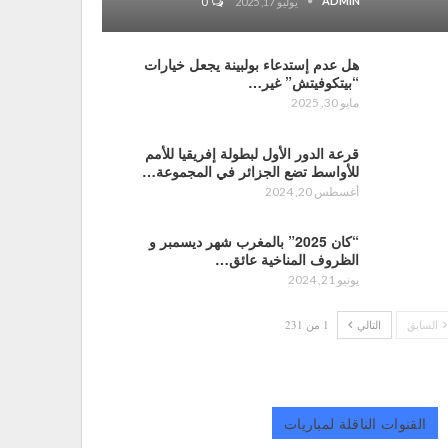
ADMIN
يوليو 17, 2025
0
هل عدم إستدعاء بولبينة يجعل خيارات
“بيتكوفيتش” غير…
مايو 30, 2025
قرعة الدور الأول لبطولة إفريقيا للأمم
للأواسط تضع الجزائر في المجموعة…
أغسطس 20, 2024
“كان 2025” بالمغرب شهر ديسمبر و
الظروف المناخية عائق…
يونيو 21, 2024
السابق
التالي
1 من 231
القنوات الناقلة لمباريات