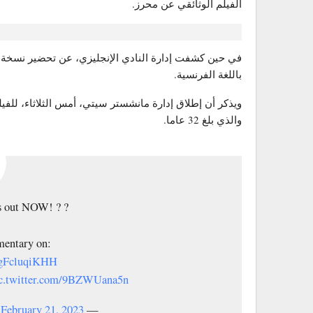
الفيلم الوثائقي عن محرز.
.
في حين كشفت إدارة النادي الإنجليزي، عن تحضير نسخة 
باللغة الفرنسية.
ويذكر أن إطلاق إدارة مانشستر سيتي، أمس الثلاثاء، للفي
والذي بلغ 32 عاما.
s out NOW! ? ?
mentary on:
o/gFcluqiKHH
c.twitter.com/9BZWUana5n
February 21, 2023
— Manchester City (@ManCity)