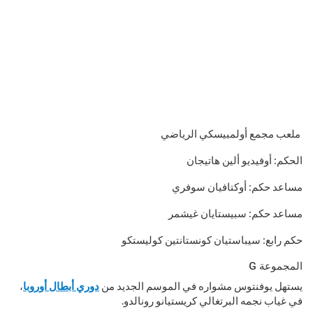
ملعب مجمع أولمبيسكي الرياضي
الحكم: أوفيديو ألين هاتيجان
مساعد حكم: أوكتافيان سوفري
مساعد حكم: سبيستايان غيشمر
حكم رابع: سيباستيان كونستانتين كوليستكو
المجموعة G
يستهل يوفنتوس مشواره في الموسم الجديد من
دوري أبطال أوروبا
،
في غياب نجمه البرتغالي كريستيانو رونالدو.