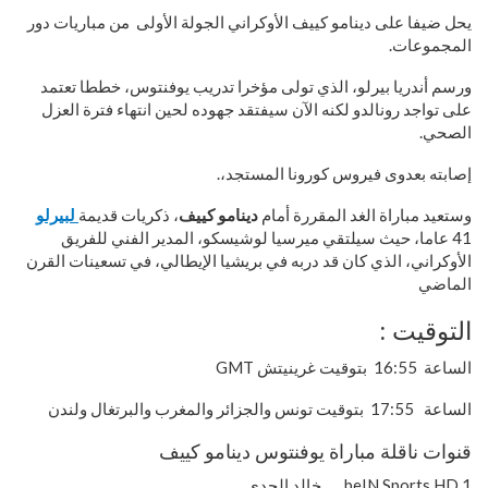
يحل ضيفا على دينامو كييف الأوكراني الجولة الأولى من مباريات دور
المجموعات.
ورسم أندريا بيرلو، الذي تولى مؤخرا تدريب يوفنتوس، خططا تعتمد
على تواجد رونالدو لكنه الآن سيفتقد جهوده لحين انتهاء فترة العزل
الصحي.
إصابته بعدوى فيروس كورونا المستجد،.
وستعيد مباراة الغد المقررة أمام
دينامو كييف
، ذكريات قديمة
لبيرلو
41 عاما، حيث سيلتقي ميرسيا لوشيسكو، المدير الفني للفريق
الأوكراني، الذي كان قد دربه في بريشيا الإيطالي، في تسعينات القرن
الماضي
التوقيت :
الساعة 16:55 بتوقيت غرينيتش GMT
الساعة 17:55 بتوقيت تونس والجزائر والمغرب والبرتغال ولندن
قنوات ناقلة مباراة يوفنتوس دينامو كييف
beIN Sports HD 1 خالد الحدي