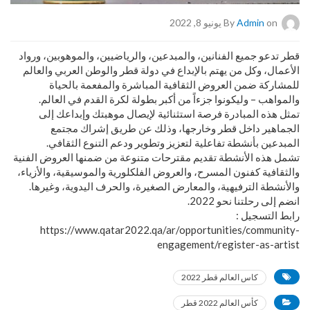
on يونيو 8, 2022
Admin
By
قطر تدعو جميع الفنانين، والمبدعين، والرياضيين، والموهوبين، ورواد
الأعمال، وكل من يهتم بالإبداع في دولة قطر والوطن العربي والعالم
للمشاركة ضمن العروض الثقافية المباشرة والمفعمة بالحياة
والمواهب – وليكونوا جزءاً من أكبر بطولة لكرة القدم في العالم.
تمثل هذه المبادرة فرصة استثنائية لإيصال موهبتك وإبداعك إلى
الجماهير داخل قطر وخارجها، وذلك عن طريق إشراك مجتمع
المبدعين بأنشطة تفاعلية لتعزيز وتطوير ودعم التنوع الثقافي.
تشمل هذه الأنشطة تقديم مقترحات متنوعة من ضمنها العروض الفنية
والثقافية كفنون المسرح، والعروض الفلكلورية والموسيقية، والأزياء،
والأنشطة الترفيهية، والمعارض الصغيرة، والحرف اليدوية، وغيرها.
انضم إلى رحلتنا نحو 2022.
رابط التسجيل :
https://www.qatar2022.qa/ar/opportunities/community-
engagement/register-as-artist
كاس العالم قطر 2022
كأس العالم 2022 قطر